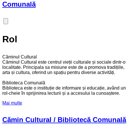
Comunală
Rol
Căminul Cultural
Căminul Cultural este centrul vieții culturale și sociale dintr-o
localitate. Principala sa misiune este de a promova tradițiile,
arta și cultura, oferind un spațiu pentru diverse activități.
Biblioteca Comunală
Biblioteca este o instituție de informare și educație, având un
rol-cheie în sprijinirea lecturii și a accesului la cunoaștere.
Mai multe
Cămin Cultural / Bibliotecă Comunală