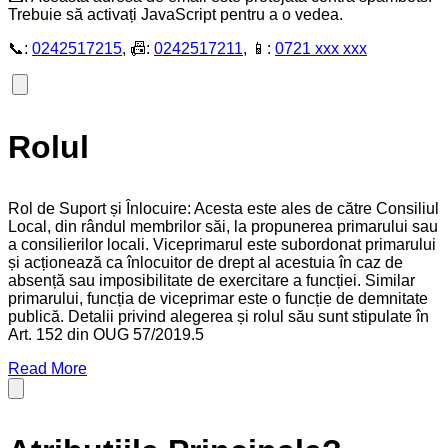
Trebuie să activați JavaScript pentru a o vedea.
📞:
0242517215
, 📠:
0242517211
, 📱:
0721 xxx xxx
Rolul
Rol de Suport și Înlocuire: Acesta este ales de către Consiliul
Local, din rândul membrilor săi, la propunerea primarului sau
a consilierilor locali. Viceprimarul este subordonat primarului
și acționează ca înlocuitor de drept al acestuia în caz de
absență sau imposibilitate de exercitare a funcției. Similar
primarului, funcția de viceprimar este o funcție de demnitate
publică. Detalii privind alegerea și rolul său sunt stipulate în
Art. 152 din OUG 57/2019.5
Read More