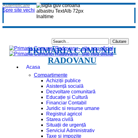
Autentificare
Spre site vechi
PRIMĂRIA COMUNEI
RADOVANU
Acasa
Compartimente
Achiziții publice
Asistență socială
Dezvoltare comunitară
Educație și Cultură
Financiar Contabil
Juridic si resurse umane
Registrul agricol
Starea civilă
Situații de urgență
Serviciul Administrativ
Taxe și impozite