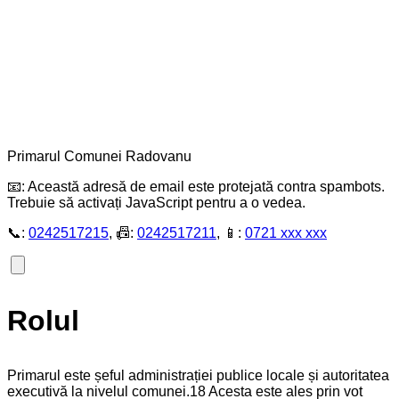
Primarul Comunei Radovanu
📧:
Această adresă de email este protejată contra spambots.
Trebuie să activați JavaScript pentru a o vedea.
📞:
0242517215
, 📠:
0242517211
, 📱:
0721 xxx xxx
Rolul
Primarul este șeful administrației publice locale și autoritatea
executivă la nivelul comunei.18 Acesta este ales prin vot