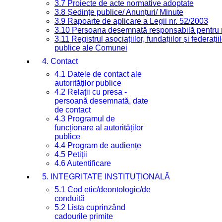
3.7 Proiecte de acte normative adoptate
3.8 Ședințe publice/ Anunțuri/ Minute
3.9 Rapoarte de aplicare a Legii nr. 52/2003
3.10 Persoana desemnată responsabilă pentru re
3.11 Registrul asociațiilor, fundațiilor și federații
publice ale Comunei
4. Contact
4.1 Datele de contact ale
autorităților publice
4.2 Relații cu presa -
persoană desemnată, date
de contact
4.3 Programul de
funcționare al autorităților
publice
4.4 Program de audiențe
4.5 Petiții
4.6 Autentificare
5. INTEGRITATE INSTITUȚIONALĂ
5.1 Cod etic/deontologic/de
conduită
5.2 Lista cuprinzând
cadourile primite