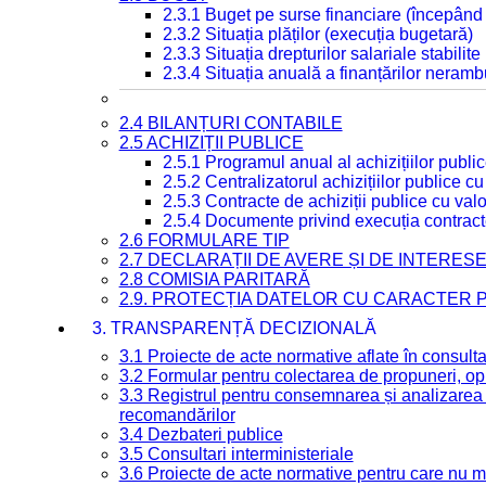
2.3.1 Buget pe surse financiare (începând
2.3.2 Situația plăților (execuția bugetară)
2.3.3 Situația drepturilor salariale stabilit
2.3.4 Situația anuală a finanțărilor neramb
2.4 BILANȚURI CONTABILE
2.5 ACHIZIȚII PUBLICE
2.5.1 Programul anual al achizițiilor publi
2.5.2 Centralizatorul achizițiilor publice 
2.5.3 Contracte de achiziții publice cu va
2.5.4 Documente privind execuția contract
2.6 FORMULARE TIP
2.7 DECLARAȚII DE AVERE ȘI DE INTERES
2.8 COMISIA PARITARĂ
2.9. PROTECȚIA DATELOR CU CARACTER
3. TRANSPARENȚĂ DECIZIONALĂ
3.1 Proiecte de acte normative aflate în consult
3.2 Formular pentru colectarea de propuneri, opi
3.3 Registrul pentru consemnarea și analizarea p
recomandărilor
3.4 Dezbateri publice
3.5 Consultari interministeriale
3.6 Proiecte de acte normative pentru care nu ma