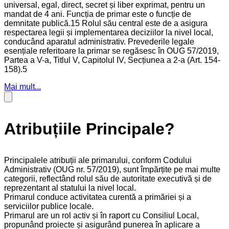
universal, egal, direct, secret și liber exprimat, pentru un
mandat de 4 ani. Funcția de primar este o funcție de
demnitate publică.15 Rolul său central este de a asigura
respectarea legii și implementarea deciziilor la nivel local,
conducând aparatul administrativ. Prevederile legale
esențiale referitoare la primar se regăsesc în OUG 57/2019,
Partea a V-a, Titlul V, Capitolul IV, Secțiunea a 2-a (Art. 154-
158).5
Mai mult...
Atribuțiile Principale?
Principalele atribuții ale primarului, conform Codului
Administrativ (OUG nr. 57/2019), sunt împărțite pe mai multe
categorii, reflectând rolul său de autoritate executivă și de
reprezentant al statului la nivel local.
Primarul conduce activitatea curentă a primăriei și a
serviciilor publice locale.
Primarul are un rol activ și în raport cu Consiliul Local,
propunând proiecte și asigurând punerea în aplicare a