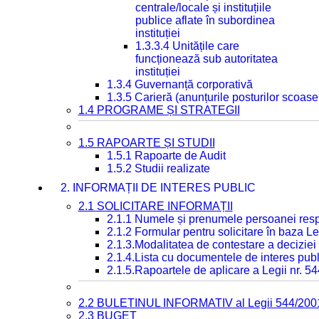
centrale/locale și instituțiile
publice aflate în subordinea
instituției
1.3.3.4 Unitățile care
funcționează sub autoritatea
instituției
1.3.4 Guvernanță corporativă
1.3.5 Carieră (anunțurile posturilor scoase
1.4 PROGRAME ȘI STRATEGII
1.5 RAPOARTE ȘI STUDII
1.5.1 Rapoarte de Audit
1.5.2 Studii realizate
2. INFORMAȚII DE INTERES PUBLIC
2.1 SOLICITARE INFORMAȚII
2.1.1 Numele și prenumele persoanei resp
2.1.2 Formular pentru solicitare în baza Le
2.1.3.Modalitatea de contestare a deciziei 
2.1.4.Lista cu documentele de interes publ
2.1.5.Rapoartele de aplicare a Legii nr. 5
2.2 BULETINUL INFORMATIV al Legii 544/200
2.3 BUGET