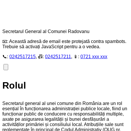
Secretarul General al Comunei Radovanu
📧:
Această adresă de email este protejată contra spambots.
Trebuie să activați JavaScript pentru a o vedea.
📞:
0242517215
, 📠:
0242517211
, 📱:
0721 xxx xxx
Rolul
Secretarul general al unei comune din România are un rol
esențial în funcționarea administrației publice locale, fiind un
funcționar public de conducere cu responsabilități multiple,
axate pe asigurarea legalității și bunei desfășurări a
activităților primăriei și consiliului local. Atribuțiile sale sunt
reglementate în principal de Codul Administrativ (OUG nr.