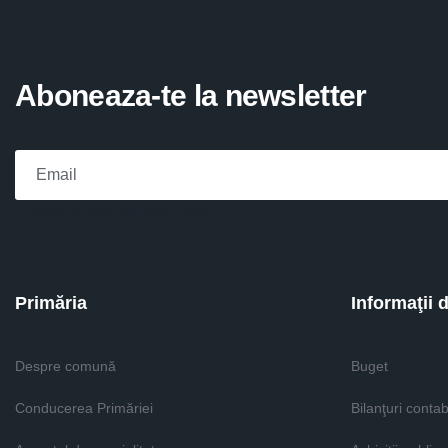
Aboneaza-te la newsletter
Please fill the required field.
Primăria
Informaţii 
Despre comună
Buget
Conducerea Primăriei
Bilanţuri contab