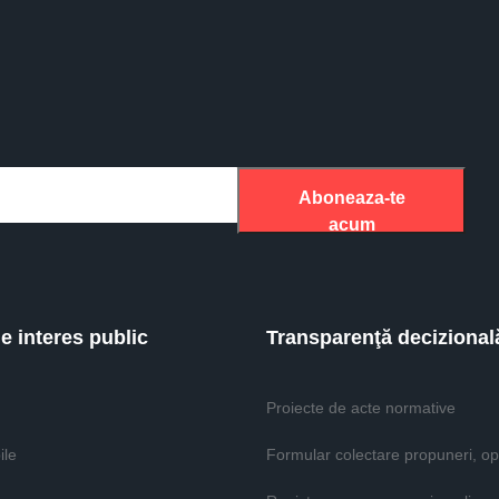
Aboneaza-te
acum
de interes public
Transparenţă decizional
Proiecte de acte normative
ile
Formular colectare propuneri, opi