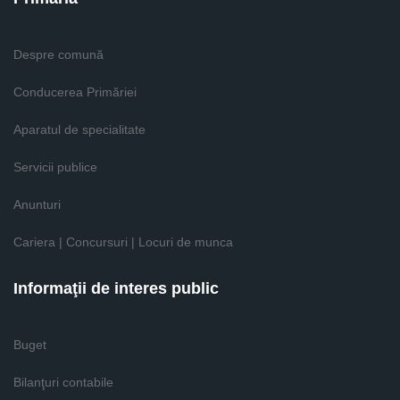
Despre comună
Conducerea Primăriei
Aparatul de specialitate
Servicii publice
Anunturi
Cariera | Concursuri | Locuri de munca
Informaţii de interes public
Buget
Bilanţuri contabile