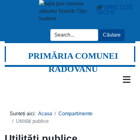
Spre site
vechi
PRIMĂRIA COMUNEI
RADOVANU
Sunteți aici:
Acasa
Compartimente
Utilități publice
Utilități publice