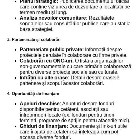
Planul strategic:
Publicarea documentului oficial
care conține viziunea de dezvoltare a localității pe
termen mediu și lung.
Analiza nevoilor comunitare:
Rezultatele
sondajelor sau consultărilor publice care au stat la
baza strategiei.
3. Parteneriate și colaborări
Parteneriate public-private:
Informații despre
proiectele derulate în colaborare cu firme private.
Colaborări cu ONG-uri:
O listă a organizațiilor
non-guvernamentale cu care primăria colaborează
pentru diverse proiecte sociale sau culturale.
Înfrățiri cu alte orașe:
Detalii despre orașele
partenere și scopul acestor colaborări.
4. Oportunități de finanțare
Apeluri deschise:
Anunțuri despre fonduri
disponibile pentru cetățeni, asociații sau
întreprinderi locale (ex: fonduri pentru tineri
fermieri, programe de sprijin pentru afacerile mici).
Ghiduri de finanțare:
Documente și link-uri utile
care îi ajută pe cetățeni să înțeleagă cum pot
accesa diverse fonduri.