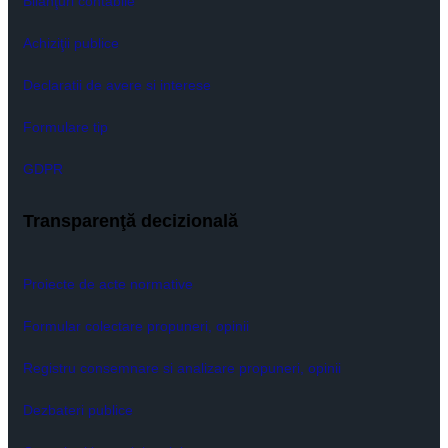
Bilanţuri contabile
Achiziţii publice
Declaratii de avere si interese
Formulare tip
GDPR
Transparenţă decizională
Proiecte de acte normative
Formular colectare propuneri, opinii
Registru consemnare si analizare propuneri, opinii
Dezbateri publice