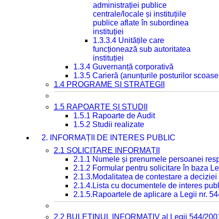
administrației publice
centrale/locale și instituțiile
publice aflate în subordinea
instituției
1.3.3.4 Unitățile care
funcționează sub autoritatea
instituției
1.3.4 Guvernanță corporativă
1.3.5 Carieră (anunțurile posturilor scoase
1.4 PROGRAME ȘI STRATEGII
1.5 RAPOARTE ȘI STUDII
1.5.1 Rapoarte de Audit
1.5.2 Studii realizate
2. INFORMAȚII DE INTERES PUBLIC
2.1 SOLICITARE INFORMAȚII
2.1.1 Numele și prenumele persoanei resp
2.1.2 Formular pentru solicitare în baza Le
2.1.3.Modalitatea de contestare a deciziei 
2.1.4.Lista cu documentele de interes publ
2.1.5.Rapoartele de aplicare a Legii nr. 5
2.2 BULETINUL INFORMATIV al Legii 544/200