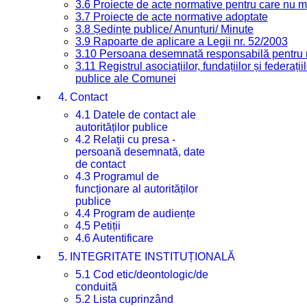
3.6 Proiecte de acte normative pentru care nu ma
3.7 Proiecte de acte normative adoptate
3.8 Ședințe publice/ Anunțuri/ Minute
3.9 Rapoarte de aplicare a Legii nr. 52/2003
3.10 Persoana desemnată responsabilă pentru re
3.11 Registrul asociațiilor, fundațiilor și federații
publice ale Comunei
4. Contact
4.1 Datele de contact ale
autorităților publice
4.2 Relații cu presa -
persoană desemnată, date
de contact
4.3 Programul de
funcționare al autorităților
publice
4.4 Program de audiențe
4.5 Petiții
4.6 Autentificare
5. INTEGRITATE INSTITUȚIONALĂ
5.1 Cod etic/deontologic/de
conduită
5.2 Lista cuprinzând