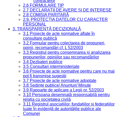
contractelor
2.6 FORMULARE TIP
2.7 DECLARAȚII DE AVERE ȘI DE INTERESE
2.8 COMISIA PARITARĂ
2.9. PROTECȚIA DATELOR CU CARACTER
PERSONAL
3. TRANSPARENȚĂ DECIZIONALĂ
3.1 Proiecte de acte normative aflate în
consultare publică
3.2 Formular pentru colectarea de propuneri,
opinii, recomandări cf. L 52/2003
3.3 Registrul pentru consemnarea și analizarea
propunerilor, opiniilor sau recomandărilor
3.4 Dezbateri publice
3.5 Consultari interministeriale
3.6 Proiecte de acte normative pentru care nu mai
pot fi transmise sugestii
3.7 Proiecte de acte normative adoptate
3.8 Ședințe publice/ Anunțuri/ Minute
3.9 Rapoarte de aplicare a Legii nr. 52/2003
3.10 Persoana desemnată responsabilă pentru
relația cu societatea civilă
3.11 Registrul asociațiilor, fundațiilor și federațiilor
luate în evidență de autoritățile publice ale
Comunei