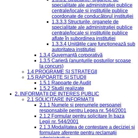
specialitate ale administrației publice
centrale/locale și instituțiile publice
coordonate de conducătorul instituției
1.3.3.3 Structurile, organele de
specialitate ale administrației publice
centrale/locale și instituțiile publice
aflate în subordinea instituției
1.3.3.4 Unitățile care funcționează sub
autoritatea instituției
1.3.4 Guvernanță corporativă
1.3.5 Carieră (anunțurile posturilor scoase
la concurs)
1.4 PROGRAME ȘI STRATEGII
1.5 RAPOARTE ȘI STUDII
1.5.1 Rapoarte de Audit
1.5.2 Studii realizate
2. INFORMAȚII DE INTERES PUBLIC
2.1 SOLICITARE INFORMAȚII
2.1.1 Numele și prenumele persoanei
responsabile pentru Legea nr. 544/2001
2.1.2 Formular pentru solicitare în baza
Legii nr. 544/2001
2.1.3.Modalitatea de contestare a deciziei și
formulare aferente pentru reclamații