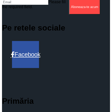
Please fill
the required field.
Aboneaza-te acum
Pe retele sociale
Facebook
Primăria