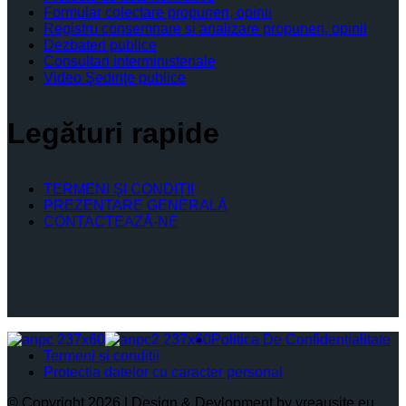
Formular colectare propuneri, opinii
Registru consemnare si analizare propuneri, opinii
Dezbateri publice
Consultari interministeriale
Video Şedinţe publice
Legături rapide
TERMENI ŞI CONDIŢII
PREZENTARE GENERALĂ
CONTACTEAZĂ-NE
Politica De Confidențialitate
Termeni și condiții
Protectia datelor cu caracter personal
© Copyright 2026 | Design & Devlopment by vreausite.eu