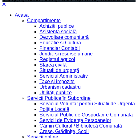
Acasa
Compartimente
Achiziții publice
Asistență socială
Dezvoltare comunitară
Educație și Cultură
Financiar Contabil
Juridic si resurse umane
Registrul agricol
Starea civilă
Situații de urgență
Serviciul Administrativ
Taxe și impozite
Urbanism cadastru
Utilități publice
Servicii Publice în Subordine
Serviciul Voluntar pentru Situații de Urgență
Poliția Locală
Serviciul Public de Gospodărire Comunală
Servicii de Evidența Persoanelor
Cămin Cultural / Bibliotecă Comunală
Creșe, Grădinițe, Școli
Servicii online