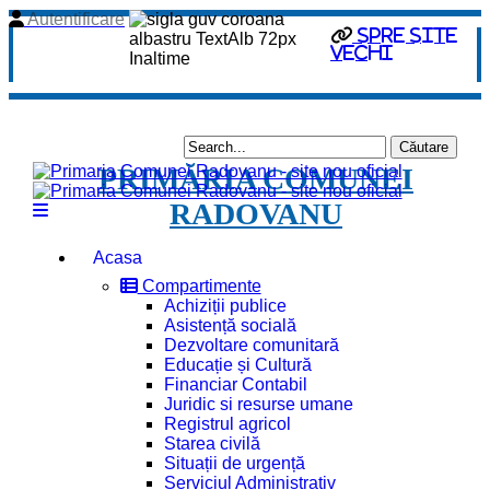
Autentificare
Spre site
vechi
PRIMĂRIA COMUNEI
RADOVANU
Acasa
Compartimente
Achiziții publice
Asistență socială
Dezvoltare comunitară
Educație și Cultură
Financiar Contabil
Juridic si resurse umane
Registrul agricol
Starea civilă
Situații de urgență
Serviciul Administrativ