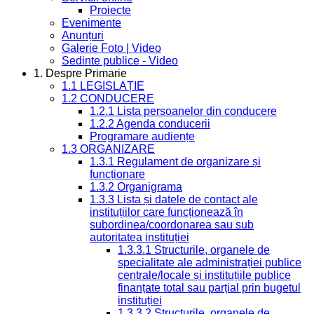
Proiecte
Evenimente
Anunțuri
Galerie Foto | Video
Sedinte publice - Video
1. Despre Primarie
1.1 LEGISLAȚIE
1.2 CONDUCERE
1.2.1 Lista persoanelor din conducere
1.2.2 Agenda conducerii
Programare audiențe
1.3 ORGANIZARE
1.3.1 Regulament de organizare și
funcționare
1.3.2 Organigrama
1.3.3 Lista și datele de contact ale
instituțiilor care funcționează în
subordinea/coordonarea sau sub
autoritatea instituției
1.3.3.1 Structurile, organele de
specialitate ale administrației publice
centrale/locale și instituțiile publice
finanțate total sau parțial prin bugetul
instituției
1.3.3.2 Structurile, organele de