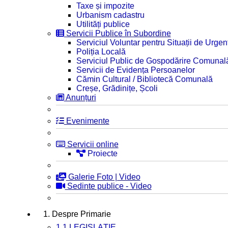
Taxe și impozite
Urbanism cadastru
Utilități publice
Servicii Publice în Subordine
Serviciul Voluntar pentru Situații de Urgen
Poliția Locală
Serviciul Public de Gospodărire Comunal
Servicii de Evidența Persoanelor
Cămin Cultural / Bibliotecă Comunală
Creșe, Grădinițe, Școli
Anunțuri
Evenimente
Servicii online
Proiecte
Galerie Foto | Video
Sedinte publice - Video
1. Despre Primarie
1.1 LEGISLAȚIE