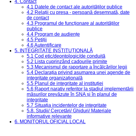
4. Contact
4.1 Datele de contact ale autorităților publice
4.2 Relații cu presa - persoană desemnată, date
de contact
4.3 Programul de funcționare al autorităților
publice
4.4 Program de audiențe
4.5 Petiții
4.6 Autentificare
5. INTEGRITATE INSTITUȚIONALĂ
5.1 Cod etic/deontologic/de conduită
5.2 Lista cuprinzând cadourile primite
5.3 Mecanismul de raportare a încălcărilor legii
5.4 Declarația privind asumarea unei agende de
integritate organizațională
5.5 Planul de integritate al instituției
5.6 Raport narativ referitor la stadiul implementării
măsurilor prevăzute în SNA și în planul de
integritate
5.7 Situația incidentelor de integritate
5.8. Studii/ Cercetări/ Ghiduri/ Materiale
informative relevante
6. MONITORUL OFICIAL LOCAL