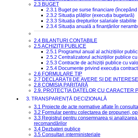
2.3 BUGET
2.3.1 Buget pe surse financiare (începând
2.3.2 Situația plăților (execuția bugetară)
2.3.3 Situația drepturilor salariale stabilit
2.3.4 Situația anuală a finanțărilor neramb
2.4 BILANȚURI CONTABILE
2.5 ACHIZIȚII PUBLICE
2.5.1 Programul anual al achizițiilor publi
2.5.2 Centralizatorul achizițiilor publice 
2.5.3 Contracte de achiziții publice cu va
2.5.4 Documente privind execuția contract
2.6 FORMULARE TIP
2.7 DECLARAȚII DE AVERE ȘI DE INTERES
2.8 COMISIA PARITARĂ
2.9. PROTECȚIA DATELOR CU CARACTER
3. TRANSPARENȚĂ DECIZIONALĂ
3.1 Proiecte de acte normative aflate în consult
3.2 Formular pentru colectarea de propuneri, opi
3.3 Registrul pentru consemnarea și analizarea p
recomandărilor
3.4 Dezbateri publice
3.5 Consultari interministeriale