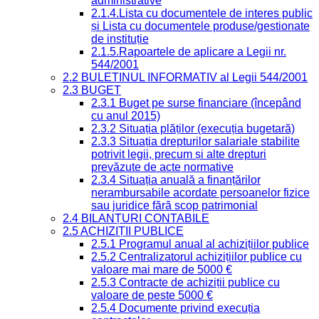
administrative
2.1.4.Lista cu documentele de interes public
și Lista cu documentele produse/gestionate
de instituție
2.1.5.Rapoartele de aplicare a Legii nr.
544/2001
2.2 BULETINUL INFORMATIV al Legii 544/2001
2.3 BUGET
2.3.1 Buget pe surse financiare (începând
cu anul 2015)
2.3.2 Situația plăților (execuția bugetară)
2.3.3 Situația drepturilor salariale stabilite
potrivit legii, precum și alte drepturi
prevăzute de acte normative
2.3.4 Situația anuală a finanțărilor
nerambursabile acordate persoanelor fizice
sau juridice fără scop patrimonial
2.4 BILANȚURI CONTABILE
2.5 ACHIZIȚII PUBLICE
2.5.1 Programul anual al achizițiilor publice
2.5.2 Centralizatorul achizițiilor publice cu
valoare mai mare de 5000 €
2.5.3 Contracte de achiziții publice cu
valoare de peste 5000 €
2.5.4 Documente privind execuția