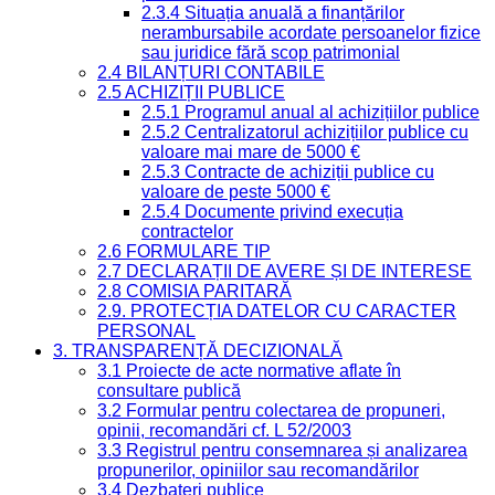
2.3.4 Situația anuală a finanțărilor
nerambursabile acordate persoanelor fizice
sau juridice fără scop patrimonial
2.4 BILANȚURI CONTABILE
2.5 ACHIZIȚII PUBLICE
2.5.1 Programul anual al achizițiilor publice
2.5.2 Centralizatorul achizițiilor publice cu
valoare mai mare de 5000 €
2.5.3 Contracte de achiziții publice cu
valoare de peste 5000 €
2.5.4 Documente privind execuția
contractelor
2.6 FORMULARE TIP
2.7 DECLARAȚII DE AVERE ȘI DE INTERESE
2.8 COMISIA PARITARĂ
2.9. PROTECȚIA DATELOR CU CARACTER
PERSONAL
3. TRANSPARENȚĂ DECIZIONALĂ
3.1 Proiecte de acte normative aflate în
consultare publică
3.2 Formular pentru colectarea de propuneri,
opinii, recomandări cf. L 52/2003
3.3 Registrul pentru consemnarea și analizarea
propunerilor, opiniilor sau recomandărilor
3.4 Dezbateri publice