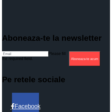
Aboneaza-te la newsletter
Please fill
the required field.
Aboneaza-te acum
Pe retele sociale
Facebook