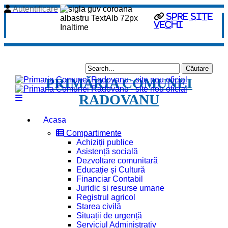
Autentificare
Spre site
vechi
PRIMĂRIA COMUNEI
RADOVANU
Acasa
Compartimente
Achiziții publice
Asistență socială
Dezvoltare comunitară
Educație și Cultură
Financiar Contabil
Juridic si resurse umane
Registrul agricol
Starea civilă
Situații de urgență
Serviciul Administrativ