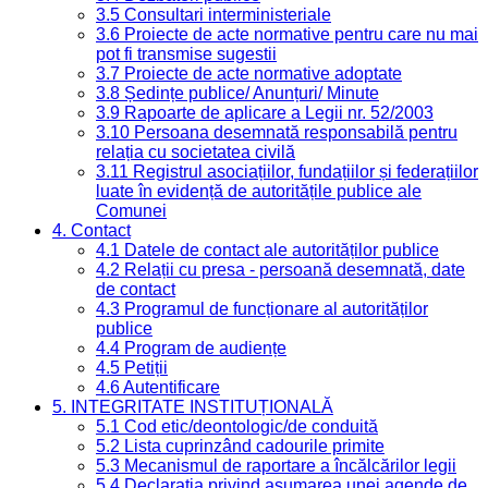
3.5 Consultari interministeriale
3.6 Proiecte de acte normative pentru care nu mai
pot fi transmise sugestii
3.7 Proiecte de acte normative adoptate
3.8 Ședințe publice/ Anunțuri/ Minute
3.9 Rapoarte de aplicare a Legii nr. 52/2003
3.10 Persoana desemnată responsabilă pentru
relația cu societatea civilă
3.11 Registrul asociațiilor, fundațiilor și federațiilor
luate în evidență de autoritățile publice ale
Comunei
4. Contact
4.1 Datele de contact ale autorităților publice
4.2 Relații cu presa - persoană desemnată, date
de contact
4.3 Programul de funcționare al autorităților
publice
4.4 Program de audiențe
4.5 Petiții
4.6 Autentificare
5. INTEGRITATE INSTITUȚIONALĂ
5.1 Cod etic/deontologic/de conduită
5.2 Lista cuprinzând cadourile primite
5.3 Mecanismul de raportare a încălcărilor legii
5.4 Declarația privind asumarea unei agende de