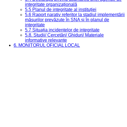
integritate organizațională
5.5 Planul de integritate al instituției
5.6 Raport narativ referitor la stadiul implementării
măsurilor prevăzute în SNA și în planul de
integritate
5.7 Situația incidentelor de integritate
5.8. Studii/ Cercetări/ Ghiduri/ Materiale
informative relevante
6. MONITORUL OFICIAL LOCAL