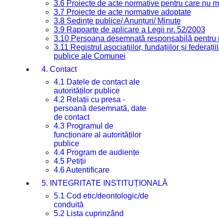
3.6 Proiecte de acte normative pentru care nu ma
3.7 Proiecte de acte normative adoptate
3.8 Ședințe publice/ Anunțuri/ Minute
3.9 Rapoarte de aplicare a Legii nr. 52/2003
3.10 Persoana desemnată responsabilă pentru re
3.11 Registrul asociațiilor, fundațiilor și federații
publice ale Comunei
4. Contact
4.1 Datele de contact ale
autorităților publice
4.2 Relații cu presa -
persoană desemnată, date
de contact
4.3 Programul de
funcționare al autorităților
publice
4.4 Program de audiențe
4.5 Petiții
4.6 Autentificare
5. INTEGRITATE INSTITUȚIONALĂ
5.1 Cod etic/deontologic/de
conduită
5.2 Lista cuprinzând