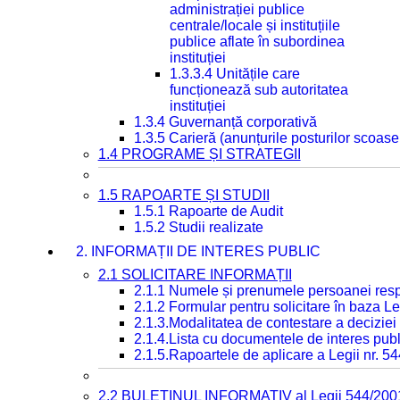
administrației publice
centrale/locale și instituțiile
publice aflate în subordinea
instituției
1.3.3.4 Unitățile care
funcționează sub autoritatea
instituției
1.3.4 Guvernanță corporativă
1.3.5 Carieră (anunțurile posturilor scoase
1.4 PROGRAME ȘI STRATEGII
1.5 RAPOARTE ȘI STUDII
1.5.1 Rapoarte de Audit
1.5.2 Studii realizate
2. INFORMAȚII DE INTERES PUBLIC
2.1 SOLICITARE INFORMAȚII
2.1.1 Numele și prenumele persoanei resp
2.1.2 Formular pentru solicitare în baza Le
2.1.3.Modalitatea de contestare a deciziei 
2.1.4.Lista cu documentele de interes publ
2.1.5.Rapoartele de aplicare a Legii nr. 5
2.2 BULETINUL INFORMATIV al Legii 544/200