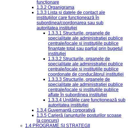
funcționare
1.3.2 Organigrama
1.3.3 Lista și datele de contact ale
instituțiilor care funcționează în
subordinea/coordonarea sau sub
autoritatea instituției
1.3.3.1 Structurile, organele de
specialitate ale administrației publice
centrale/locale și instituțiile publice
finanțate total sau parțial prin bugetul
instituției
1.3.3.2 Structurile, organele de
specialitate ale administrației publice
centrale/locale și instituțiile publice
coordonate de conducătorul instituției
1.3.3.3 Structurile, organele de
specialitate ale administrației publice
centrale/locale și instituțiile publice
aflate în subordinea instituției
1.3.3.4 Unitățile care funcționează sub
autoritatea instituției
1.3.4 Guvernanță corporativă
1.3.5 Carieră (anunțurile posturilor scoase
la concurs)
1.4 PROGRAME ȘI STRATEGII