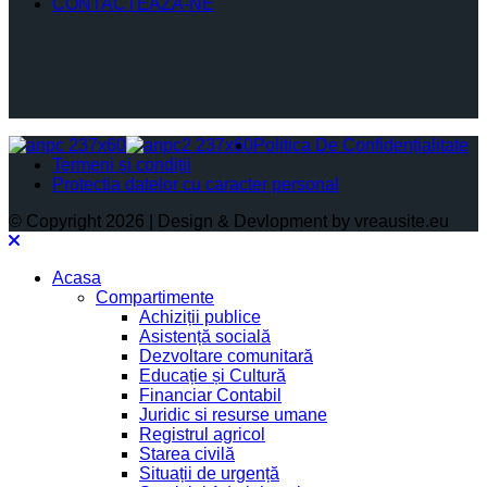
CONTACTEAZĂ-NE
Politica De Confidențialitate
Termeni și condiții
Protectia datelor cu caracter personal
© Copyright 2026 | Design & Devlopment by vreausite.eu
Acasa
Compartimente
Achiziții publice
Asistență socială
Dezvoltare comunitară
Educație și Cultură
Financiar Contabil
Juridic si resurse umane
Registrul agricol
Starea civilă
Situații de urgență