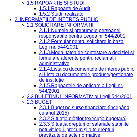
1.5 RAPOARTE ȘI STUDII
1.5.1 Rapoarte de Audit
1.5.2 Studii realizate
2. INFORMAȚII DE INTERES PUBLIC
2.1 SOLICITARE INFORMAȚII
2.1.1 Numele și prenumele persoanei
responsabile pentru Legea nr. 544/2001
2.1.2 Formular pentru solicitare în baza
Legii nr. 544/2001
2.1.3.Modalitatea de contestare a deciziei și
formulare aferente pentru reclamații
administrative
2.1.4.Lista cu documentele de interes public
și Lista cu documentele produse/gestionate
de instituție
2.1.5.Rapoartele de aplicare a Legii nr.
544/2001
2.2 BULETINUL INFORMATIV al Legii 544/2001
2.3 BUGET
2.3.1 Buget pe surse financiare (începând
cu anul 2015)
2.3.2 Situația plăților (execuția bugetară)
2.3.3 Situația drepturilor salariale stabilite
potrivit legii, precum și alte drepturi
prevăzute de acte normative