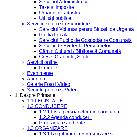
Serviciul Administrativ
Taxe și impozite
Urbanism cadastru
Utilități publice
Servicii Publice în Subordine
Serviciul Voluntar pentru Situații de Urgență
Poliția Locală
Serviciul Public de Gospodărire Comunală
Servicii de Evidența Persoanelor
Cămin Cultural / Bibliotecă Comunală
Creșe, Grădinițe, Școli
Servicii online
Proiecte
Evenimente
Anunțuri
Galerie Foto | Video
Sedinte publice - Video
1. Despre Primarie
1.1 LEGISLAȚIE
1.2 CONDUCERE
1.2.1 Lista persoanelor din conducere
1.2.2 Agenda conducerii
Programare audiențe
1.3 ORGANIZARE
1.3.1 Regulament de organizare și