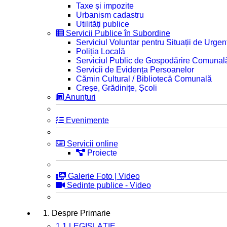
Taxe și impozite
Urbanism cadastru
Utilități publice
Servicii Publice în Subordine
Serviciul Voluntar pentru Situații de Urgen
Poliția Locală
Serviciul Public de Gospodărire Comunal
Servicii de Evidența Persoanelor
Cămin Cultural / Bibliotecă Comunală
Creșe, Grădinițe, Școli
Anunțuri
Evenimente
Servicii online
Proiecte
Galerie Foto | Video
Sedinte publice - Video
1. Despre Primarie
1.1 LEGISLAȚIE