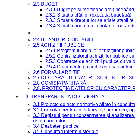
2.3 BUGET
2.3.1 Buget pe surse financiare (începând
2.3.2 Situația plăților (execuția bugetară)
2.3.3 Situația drepturilor salariale stabilit
2.3.4 Situația anuală a finanțărilor neramb
2.4 BILANȚURI CONTABILE
2.5 ACHIZIȚII PUBLICE
2.5.1 Programul anual al achizițiilor publi
2.5.2 Centralizatorul achizițiilor publice 
2.5.3 Contracte de achiziții publice cu va
2.5.4 Documente privind execuția contract
2.6 FORMULARE TIP
2.7 DECLARAȚII DE AVERE ȘI DE INTERES
2.8 COMISIA PARITARĂ
2.9. PROTECȚIA DATELOR CU CARACTER
3. TRANSPARENȚĂ DECIZIONALĂ
3.1 Proiecte de acte normative aflate în consult
3.2 Formular pentru colectarea de propuneri, opi
3.3 Registrul pentru consemnarea și analizarea p
recomandărilor
3.4 Dezbateri publice
3.5 Consultari interministeriale