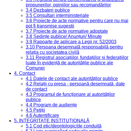
propunerilor, opiniilor sau recomandărilor
3.4 Dezbateri publice
3.5 Consultari interministeriale
3.6 Proiecte de acte normative pentru care nu mai
pot fi transmise sugestii
3.7 Proiecte de acte normative adoptate
3.8 Ședințe publice/ Anunțuri/ Minute
3.9 Rapoarte de aplicare a Legii nr. 52/2003
3.10 Persoana desemnată responsabilă pentru
relația cu societatea civilă
3.11 Registrul asociațiilor, fundațiilor și federațiilor
luate în evidență de autoritățile publice ale
Comunei
4. Contact
4.1 Datele de contact ale autorităților publice
4.2 Relații cu presa - persoană desemnată, date
de contact
4.3 Programul de funcționare al autorităților
publice
4.4 Program de audiențe
4.5 Petiții
4.6 Autentificare
5. INTEGRITATE INSTITUȚIONALĂ
5.1 Cod etic/deontologic/de conduită