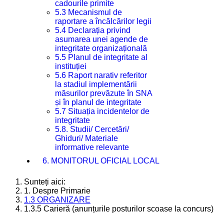
cadourile primite
5.3 Mecanismul de
raportare a încălcărilor legii
5.4 Declarația privind
asumarea unei agende de
integritate organizațională
5.5 Planul de integritate al
instituției
5.6 Raport narativ referitor
la stadiul implementării
măsurilor prevăzute în SNA
și în planul de integritate
5.7 Situația incidentelor de
integritate
5.8. Studii/ Cercetări/
Ghiduri/ Materiale
informative relevante
6. MONITORUL OFICIAL LOCAL
Sunteți aici:
1. Despre Primarie
1.3 ORGANIZARE
1.3.5 Carieră (anunțurile posturilor scoase la concurs)