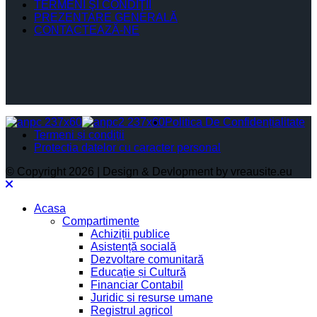
TERMENI ŞI CONDIŢII
PREZENTARE GENERALĂ
CONTACTEAZĂ-NE
Politica De Confidențialitate
Termeni și condiții
Protectia datelor cu caracter personal
© Copyright 2026 | Design & Devlopment by vreausite.eu
Acasa
Compartimente
Achiziții publice
Asistență socială
Dezvoltare comunitară
Educație și Cultură
Financiar Contabil
Juridic si resurse umane
Registrul agricol