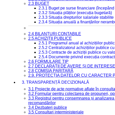
2.3 BUGET
2.3.1 Buget pe surse financiare (începând
2.3.2 Situația plăților (execuția bugetară)
2.3.3 Situația drepturilor salariale stabilit
2.3.4 Situația anuală a finanțărilor neramb
2.4 BILANȚURI CONTABILE
2.5 ACHIZIȚII PUBLICE
2.5.1 Programul anual al achizițiilor publi
2.5.2 Centralizatorul achizițiilor publice 
2.5.3 Contracte de achiziții publice cu va
2.5.4 Documente privind execuția contract
2.6 FORMULARE TIP
2.7 DECLARAȚII DE AVERE ȘI DE INTERES
2.8 COMISIA PARITARĂ
2.9. PROTECȚIA DATELOR CU CARACTER
3. TRANSPARENȚĂ DECIZIONALĂ
3.1 Proiecte de acte normative aflate în consult
3.2 Formular pentru colectarea de propuneri, opi
3.3 Registrul pentru consemnarea și analizarea p
recomandărilor
3.4 Dezbateri publice
3.5 Consultari interministeriale