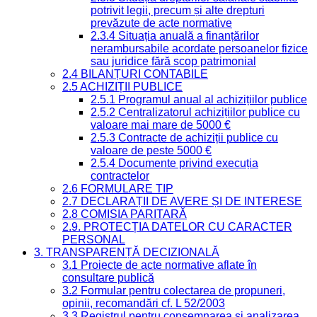
potrivit legii, precum și alte drepturi
prevăzute de acte normative
2.3.4 Situația anuală a finanțărilor
nerambursabile acordate persoanelor fizice
sau juridice fără scop patrimonial
2.4 BILANȚURI CONTABILE
2.5 ACHIZIȚII PUBLICE
2.5.1 Programul anual al achizițiilor publice
2.5.2 Centralizatorul achizițiilor publice cu
valoare mai mare de 5000 €
2.5.3 Contracte de achiziții publice cu
valoare de peste 5000 €
2.5.4 Documente privind execuția
contractelor
2.6 FORMULARE TIP
2.7 DECLARAȚII DE AVERE ȘI DE INTERESE
2.8 COMISIA PARITARĂ
2.9. PROTECȚIA DATELOR CU CARACTER
PERSONAL
3. TRANSPARENȚĂ DECIZIONALĂ
3.1 Proiecte de acte normative aflate în
consultare publică
3.2 Formular pentru colectarea de propuneri,
opinii, recomandări cf. L 52/2003
3.3 Registrul pentru consemnarea și analizarea