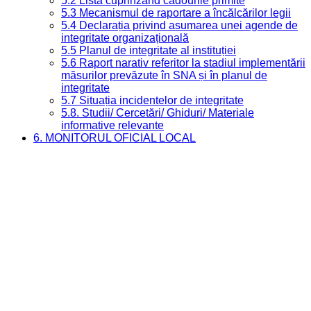
5.2 Lista cuprinzând cadourile primite
5.3 Mecanismul de raportare a încălcărilor legii
5.4 Declarația privind asumarea unei agende de
integritate organizațională
5.5 Planul de integritate al instituției
5.6 Raport narativ referitor la stadiul implementării
măsurilor prevăzute în SNA și în planul de
integritate
5.7 Situația incidentelor de integritate
5.8. Studii/ Cercetări/ Ghiduri/ Materiale
informative relevante
6. MONITORUL OFICIAL LOCAL