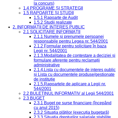
la concurs)
1.4 PROGRAME ȘI STRATEGII
1.5 RAPOARTE ȘI STUDII
1.5.1 Rapoarte de Audit
1.5.2 Studii realizate
2. INFORMAȚII DE INTERES PUBLIC
2.1 SOLICITARE INFORMAȚII
2.1.1 Numele și prenumele persoanei
responsabile pentru Legea nr. 544/2001
2.1.2 Formular pentru solicitare în baza
Legii nr. 544/2001
2.1.3.Modalitatea de contestare a deciziei și
formulare aferente pentru reclamații
administrative
2.1.4.Lista cu documentele de interes public
și Lista cu documentele produse/gestionate
de instituție
2.1.5.Rapoartele de aplicare a Legii nr.
544/2001
2.2 BULETINUL INFORMATIV al Legii 544/2001
2.3 BUGET
2.3.1 Buget pe surse financiare (începând
cu anul 2015)
2.3.2 Situația plăților (execuția bugetară)
2.3.3 Situația drepturilor salariale stabilite