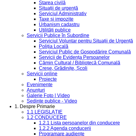
Starea civilă
Situații de urgență
Serviciul Administrativ
Taxe și impozite
Urbanism cadastru
Utilități publice
Servicii Publice în Subordine
Serviciul Voluntar pentru Situații de Urgență
Poliția Locală
Serviciul Public de Gospodărire Comunală
Servicii de Evidența Persoanelor
Cămin Cultural / Bibliotecă Comunală
Creșe, Grădinițe, Școli
Servicii online
Proiecte
Evenimente
Anunțuri
Galerie Foto | Video
Sedinte publice - Video
1. Despre Primarie
1.1 LEGISLAȚIE
1.2 CONDUCERE
1.2.1 Lista persoanelor din conducere
1.2.2 Agenda conducerii
Programare audiențe