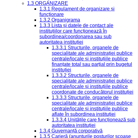
1.3 ORGANIZARE
1.3.1 Regulament de organizare și
funcționare
1.3.2 Organigrama
1.3.3 Lista și datele de contact ale
instituțiilor care funcționează în
subordinea/coordonarea sau sub
autoritatea instituției
1.3.3.1 Structurile, organele de
specialitate ale administrației publice
centrale/locale și instituțiile publice
finanțate total sau parțial prin bugetul
instituției
1.3.3.2 Structurile, organele de
specialitate ale administrației publice
centrale/locale și instituțiile publice
coordonate de conducătorul instituției
1.3.3.3 Structurile, organele de
specialitate ale administrației publice
centrale/locale și instituțiile publice
aflate în subordinea instituției
1.3.3.4 Unitățile care funcționează sub
autoritatea instituției
1.3.4 Guvernanță corporativă
1.3.5 Carieră (anunțurile posturilor scoase