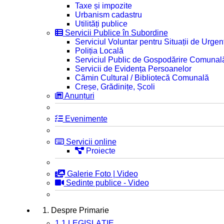
Taxe și impozite
Urbanism cadastru
Utilități publice
Servicii Publice în Subordine
Serviciul Voluntar pentru Situații de Urgen
Poliția Locală
Serviciul Public de Gospodărire Comunal
Servicii de Evidența Persoanelor
Cămin Cultural / Bibliotecă Comunală
Creșe, Grădinițe, Școli
Anunțuri
Evenimente
Servicii online
Proiecte
Galerie Foto | Video
Sedinte publice - Video
1. Despre Primarie
1.1 LEGISLAȚIE