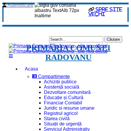
Autentificare
Spre site
vechi
PRIMĂRIA COMUNEI
RADOVANU
Acasa
Compartimente
Achiziții publice
Asistență socială
Dezvoltare comunitară
Educație și Cultură
Financiar Contabil
Juridic si resurse umane
Registrul agricol
Starea civilă
Situații de urgență
Serviciul Administrativ