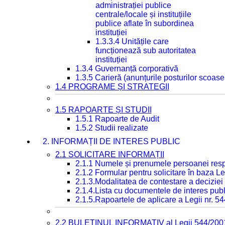
administrației publice
centrale/locale și instituțiile
publice aflate în subordinea
instituției
1.3.3.4 Unitățile care
funcționează sub autoritatea
instituției
1.3.4 Guvernanță corporativă
1.3.5 Carieră (anunțurile posturilor scoase
1.4 PROGRAME ȘI STRATEGII
1.5 RAPOARTE ȘI STUDII
1.5.1 Rapoarte de Audit
1.5.2 Studii realizate
2. INFORMAȚII DE INTERES PUBLIC
2.1 SOLICITARE INFORMAȚII
2.1.1 Numele și prenumele persoanei resp
2.1.2 Formular pentru solicitare în baza Le
2.1.3.Modalitatea de contestare a deciziei 
2.1.4.Lista cu documentele de interes publ
2.1.5.Rapoartele de aplicare a Legii nr. 5
2.2 BULETINUL INFORMATIV al Legii 544/200