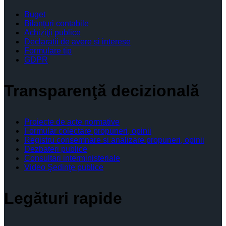
Buget
Bilanţuri contabile
Achiziţii publice
Declaratii de avere si interese
Formulare tip
GDPR
Transparenţă decizională
Proiecte de acte normative
Formular colectare propuneri, opinii
Registru consemnare si analizare propuneri, opinii
Dezbateri publice
Consultari interministeriale
Video Şedinţe publice
Legături rapide