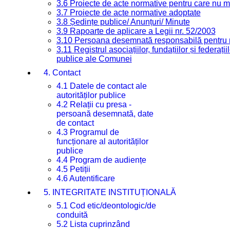
3.6 Proiecte de acte normative pentru care nu ma
3.7 Proiecte de acte normative adoptate
3.8 Ședințe publice/ Anunțuri/ Minute
3.9 Rapoarte de aplicare a Legii nr. 52/2003
3.10 Persoana desemnată responsabilă pentru re
3.11 Registrul asociațiilor, fundațiilor și federații
publice ale Comunei
4. Contact
4.1 Datele de contact ale
autorităților publice
4.2 Relații cu presa -
persoană desemnată, date
de contact
4.3 Programul de
funcționare al autorităților
publice
4.4 Program de audiențe
4.5 Petiții
4.6 Autentificare
5. INTEGRITATE INSTITUȚIONALĂ
5.1 Cod etic/deontologic/de
conduită
5.2 Lista cuprinzând