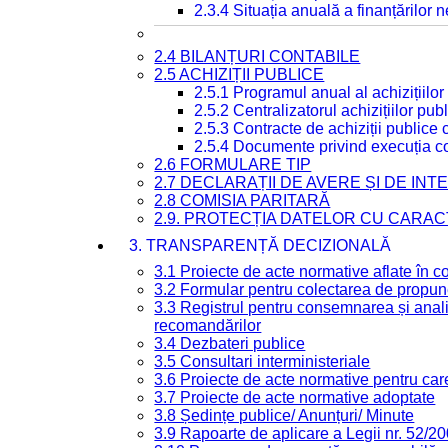
2.3.4 Situația anuală a finanțărilor
2.4 BILANȚURI CONTABILE
2.5 ACHIZIȚII PUBLICE
2.5.1 Programul anual al achizițiilor
2.5.2 Centralizatorul achizițiilor p
2.5.3 Contracte de achiziții publice
2.5.4 Documente privind execuția co
2.6 FORMULARE TIP
2.7 DECLARAȚII DE AVERE ȘI DE IN
2.8 COMISIA PARITARĂ
2.9. PROTECȚIA DATELOR CU CARA
3. TRANSPARENȚĂ DECIZIONALĂ
3.1 Proiecte de acte normative aflate în c
3.2 Formular pentru colectarea de propune
3.3 Registrul pentru consemnarea și anali
recomandărilor
3.4 Dezbateri publice
3.5 Consultari interministeriale
3.6 Proiecte de acte normative pentru care
3.7 Proiecte de acte normative adoptate
3.8 Ședințe publice/ Anunțuri/ Minute
3.9 Rapoarte de aplicare a Legii nr. 52/2