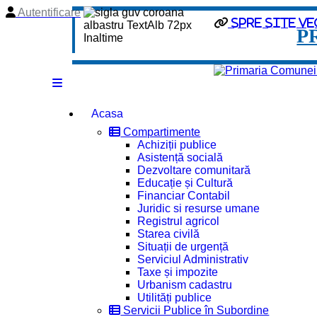
Autentificare
Spre site ve
P
Acasa
Compartimente
Achiziții publice
Asistență socială
Dezvoltare comunitară
Educație și Cultură
Financiar Contabil
Juridic si resurse umane
Registrul agricol
Starea civilă
Situații de urgență
Serviciul Administrativ
Taxe și impozite
Urbanism cadastru
Utilități publice
Servicii Publice în Subordine