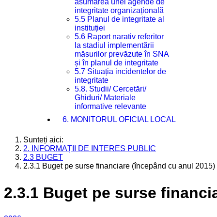
asumarea unei agende de
integritate organizațională
5.5 Planul de integritate al
instituției
5.6 Raport narativ referitor
la stadiul implementării
măsurilor prevăzute în SNA
și în planul de integritate
5.7 Situația incidentelor de
integritate
5.8. Studii/ Cercetări/
Ghiduri/ Materiale
informative relevante
6. MONITORUL OFICIAL LOCAL
Sunteți aici:
2. INFORMAȚII DE INTERES PUBLIC
2.3 BUGET
2.3.1 Buget pe surse financiare (începând cu anul 2015)
2.3.1 Buget pe surse financi