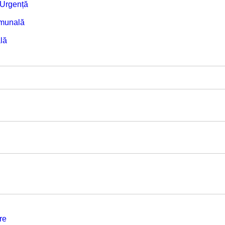
e Urgență
omunală
lă
re