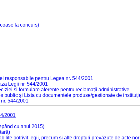
 scoase la concurs)
ei responsabile pentru Legea nr. 544/2001
baza Legii nr. 544/2001
ciziei și formulare aferente pentru reclamații administrative
s public și Lista cu documentele produse/gestionate de instituți
 nr. 544/2001
44/2001
cepând cu anul 2015)
tară)
tabilite potrivit legii, precum și alte drepturi prevăzute de acte no