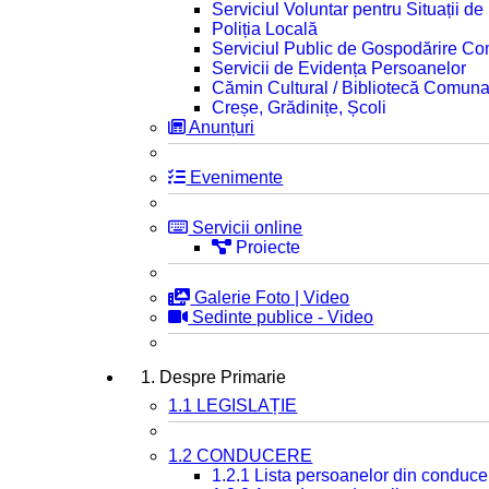
Serviciul Voluntar pentru Situații d
Poliția Locală
Serviciul Public de Gospodărire C
Servicii de Evidența Persoanelor
Cămin Cultural / Bibliotecă Comuna
Creșe, Grădinițe, Școli
Anunțuri
Evenimente
Servicii online
Proiecte
Galerie Foto | Video
Sedinte publice - Video
1. Despre Primarie
1.1 LEGISLAȚIE
1.2 CONDUCERE
1.2.1 Lista persoanelor din conduce