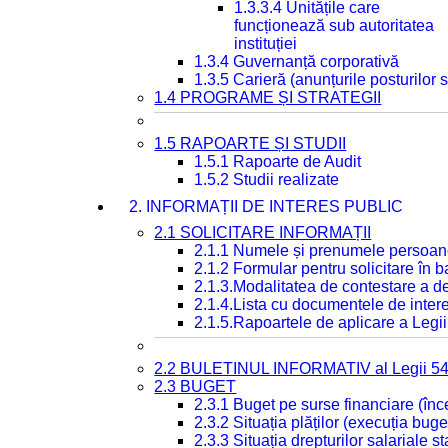
1.3.3.4 Unitățile care
funcționează sub autoritatea
instituției
1.3.4 Guvernanță corporativă
1.3.5 Carieră (anunțurile posturilor
1.4 PROGRAME ȘI STRATEGII
1.5 RAPOARTE ȘI STUDII
1.5.1 Rapoarte de Audit
1.5.2 Studii realizate
2. INFORMAȚII DE INTERES PUBLIC
2.1 SOLICITARE INFORMAȚII
2.1.1 Numele și prenumele persoan
2.1.2 Formular pentru solicitare în 
2.1.3.Modalitatea de contestare a de
2.1.4.Lista cu documentele de intere
2.1.5.Rapoartele de aplicare a Legii
2.2 BULETINUL INFORMATIV al Legii 5
2.3 BUGET
2.3.1 Buget pe surse financiare (în
2.3.2 Situația plăților (execuția buge
2.3.3 Situația drepturilor salariale s