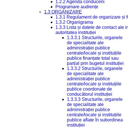
1.2.2 Agenda conducerii
Programare audiențe
1.3 ORGANIZARE
1.3.1 Regulament de organizare și 
1.3.2 Organigrama
1.3.3 Lista și datele de contact ale
autoritatea instituției
1.3.3.1 Structurile, organele
de specialitate ale
administrației publice
centrale/locale și instituțiile
publice finanțate total sau
parțial prin bugetul instituției
1.3.3.2 Structurile, organele
de specialitate ale
administrației publice
centrale/locale și instituțiile
publice coordonate de
conducătorul instituției
1.3.3.3 Structurile, organele
de specialitate ale
administrației publice
centrale/locale și instituțiile
publice aflate în subordinea
instituției