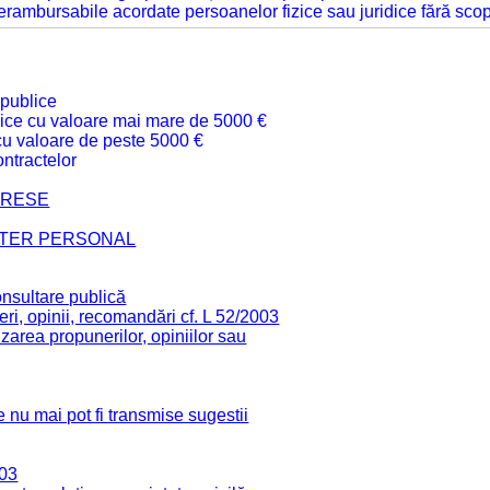
 nerambursabile acordate persoanelor fizice sau juridice fără sco
 publice
ublice cu valoare mai mare de 5000 €
 cu valoare de peste 5000 €
ntractelor
TERESE
CTER PERSONAL
onsultare publică
ri, opinii, recomandări cf. L 52/2003
zarea propunerilor, opiniilor sau
 nu mai pot fi transmise sugestii
003