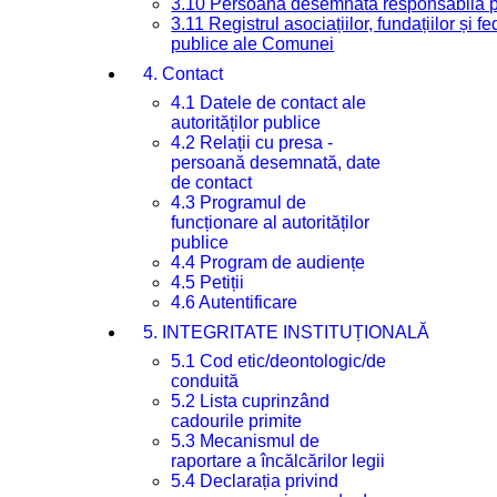
3.10 Persoana desemnată responsabilă pen
3.11 Registrul asociațiilor, fundațiilor și fe
publice ale Comunei
4. Contact
4.1 Datele de contact ale
autorităților publice
4.2 Relații cu presa -
persoană desemnată, date
de contact
4.3 Programul de
funcționare al autorităților
publice
4.4 Program de audiențe
4.5 Petiții
4.6 Autentificare
5. INTEGRITATE INSTITUȚIONALĂ
5.1 Cod etic/deontologic/de
conduită
5.2 Lista cuprinzând
cadourile primite
5.3 Mecanismul de
raportare a încălcărilor legii
5.4 Declarația privind