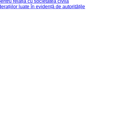
tru relația cu societatea civilă
derațiilor luate în evidență de autoritățile