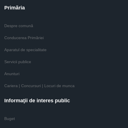
Primăria
Despre comună
Conducerea Primăriei
Aparatul de specialitate
Servicii publice
Anunturi
Cariera | Concursuri | Locuri de munca
Informaţii de interes public
Buget