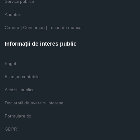
Servicii publice
Anunturi
Cariera | Concursuri | Locuri de munca
Informaţii de interes public
Buget
Bilanţuri contabile
Achiziţii publice
Declaratii de avere si interese
Formulare tip
GDPR