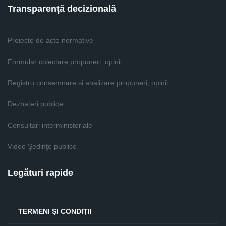
Transparenţă decizională
Proiecte de acte normative
Formular colectare propuneri, opinii
Registru consemnare si analizare propuneri, opinii
Dezbateri publice
Consultari interministeriale
Video Şedinţe publice
Legături rapide
TERMENI ŞI CONDIŢII