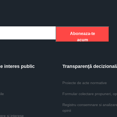
Aboneaza-te
acum
de interes public
Transparenţă decizional
Proiecte de acte normative
ile
Formular colectare propuneri, opi
Registru consemnare si analizar
opinii
vere si interese