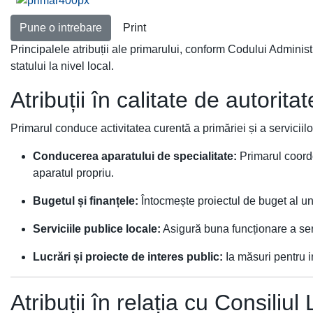
Pune o intrebare
Print
Principalele atribuții ale primarului, conform Codului Administ
statului la nivel local.
Atribuții în calitate de autorita
Primarul conduce activitatea curentă a primăriei și a serviciilo
Conducerea aparatului de specialitate:
Primarul coordo
aparatul propriu.
Bugetul și finanțele:
Întocmește proiectul de buget al unit
Serviciile publice locale:
Asigură buna funcționare a servi
Lucrări și proiecte de interes public:
Ia măsuri pentru im
Atribuții în relația cu Consiliul