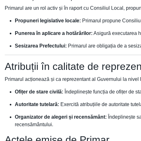
Primarul are un rol activ și în raport cu Consiliul Local, prop
Propuneri legislative locale:
Primarul propune Consiliu
Punerea în aplicare a hotărârilor:
Asigură executarea ho
Sesizarea Prefectului:
Primarul are obligația de a sesiza
Atribuții în calitate de reprezen
Primarul acționează și ca reprezentant al Guvernului la nivel lo
Ofițer de stare civilă:
Îndeplinește funcția de ofițer de s
Autoritate tutelară:
Exercită atribuțiile de autoritate tutel
Organizator de alegeri și recensământ:
Îndeplinește sa
recensământului.
Actele emise de Primar