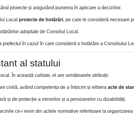
unând proiecte și asigurând punerea în aplicare a deciziilor.
lui Local
proiecte de hotărâri
, pe care le consideră necesare p
tărârilor adoptate de Consiliul Local.
 prefectul în cazul în care consideră o hotărâre a Consiliului Lo
tant al statului
cal. În această calitate, el are următoarele atribuții:
tare civilă, având competența de a întocmi și elibera
acte de star
ară și de protecție a minorilor și a persoanelor cu dizabilități.
rcinile ce-i revin din actele normative referitoare la organizarea