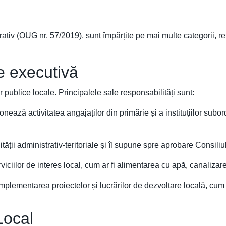
rativ (OUG nr. 57/2019), sunt împărțite pe mai multe categorii, re
te executivă
r publice locale. Principalele sale responsabilități sunt:
nează activitatea angajaților din primărie și a instituțiilor subo
ății administrativ-teritoriale și îl supune spre aprobare Consiliu
ciilor de interes local, cum ar fi alimentarea cu apă, canalizarea
plementarea proiectelor și lucrărilor de dezvoltare locală, cum ar 
 Local