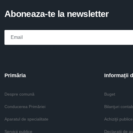
Aboneaza-te la newsletter
Please fill the required field.
Primăria
Informaţii 
Despre comună
Buget
Conducerea Primăriei
Bilanţuri contab
Aparatul de specialitate
Achiziţii publice
Servicii publice
Declaratii de a