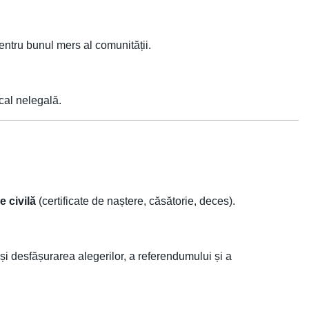
entru bunul mers al comunității.
cal nelegală.
e civilă
(certificate de naștere, căsătorie, deces).
 și desfășurarea alegerilor, a referendumului și a