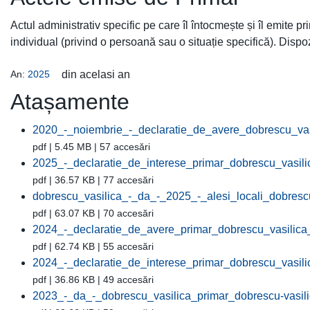
Actul administrativ specific pe care îl întocmește și îl emite p
individual (privind o persoană sau o situație specifică). Dispoz
An:
2025
din acelasi an
Atașamente
2020_-_noiembrie_-_declaratie_de_avere_dobrescu_vas
pdf | 5.45 MB | 57 accesări
2025_-_declaratie_de_interese_primar_dobrescu_vasili
pdf | 36.57 KB | 77 accesări
dobrescu_vasilica_-_da_-_2025_-_alesi_locali_dobrescu
pdf | 63.07 KB | 70 accesări
2024_-_declaratie_de_avere_primar_dobrescu_vasilica_
pdf | 62.74 KB | 55 accesări
2024_-_declaratie_de_interese_primar_dobrescu_vasili
pdf | 36.86 KB | 49 accesări
2023_-_da_-_dobrescu_vasilica_primar_dobrescu-vasil