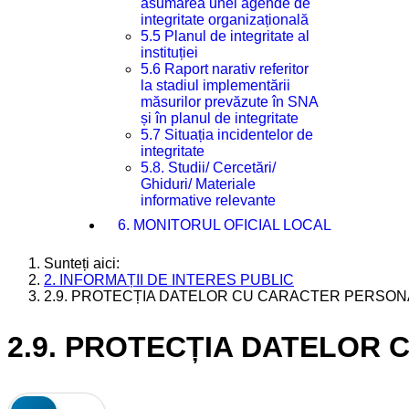
asumarea unei agende de
integritate organizațională
5.5 Planul de integritate al
instituției
5.6 Raport narativ referitor
la stadiul implementării
măsurilor prevăzute în SNA
și în planul de integritate
5.7 Situația incidentelor de
integritate
5.8. Studii/ Cercetări/
Ghiduri/ Materiale
informative relevante
6. MONITORUL OFICIAL LOCAL
Sunteți aici:
2. INFORMAȚII DE INTERES PUBLIC
2.9. PROTECȚIA DATELOR CU CARACTER PERSON
2.9. PROTECȚIA DATELOR