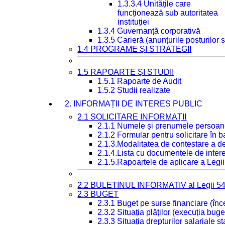
1.3.3.4 Unitățile care
funcționează sub autoritatea
instituției
1.3.4 Guvernanță corporativă
1.3.5 Carieră (anunțurile posturilor
1.4 PROGRAME ȘI STRATEGII
1.5 RAPOARTE ȘI STUDII
1.5.1 Rapoarte de Audit
1.5.2 Studii realizate
2. INFORMAȚII DE INTERES PUBLIC
2.1 SOLICITARE INFORMAȚII
2.1.1 Numele și prenumele persoan
2.1.2 Formular pentru solicitare în 
2.1.3.Modalitatea de contestare a de
2.1.4.Lista cu documentele de intere
2.1.5.Rapoartele de aplicare a Legii
2.2 BULETINUL INFORMATIV al Legii 5
2.3 BUGET
2.3.1 Buget pe surse financiare (în
2.3.2 Situația plăților (execuția buge
2.3.3 Situația drepturilor salariale s