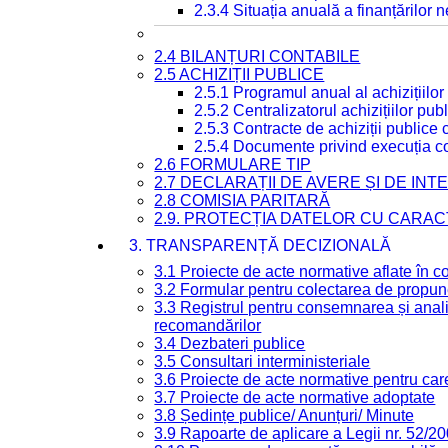
2.3.4 Situația anuală a finanțărilor
2.4 BILANȚURI CONTABILE
2.5 ACHIZIȚII PUBLICE
2.5.1 Programul anual al achizițiilor
2.5.2 Centralizatorul achizițiilor p
2.5.3 Contracte de achiziții publice
2.5.4 Documente privind execuția co
2.6 FORMULARE TIP
2.7 DECLARAȚII DE AVERE ȘI DE IN
2.8 COMISIA PARITARĂ
2.9. PROTECȚIA DATELOR CU CARA
3. TRANSPARENȚĂ DECIZIONALĂ
3.1 Proiecte de acte normative aflate în c
3.2 Formular pentru colectarea de propune
3.3 Registrul pentru consemnarea și anali
recomandărilor
3.4 Dezbateri publice
3.5 Consultari interministeriale
3.6 Proiecte de acte normative pentru care
3.7 Proiecte de acte normative adoptate
3.8 Ședințe publice/ Anunțuri/ Minute
3.9 Rapoarte de aplicare a Legii nr. 52/2