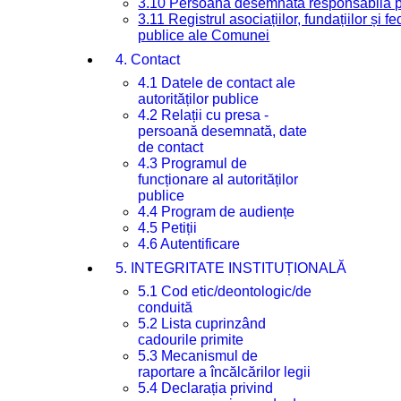
3.10 Persoana desemnată responsabilă pen
3.11 Registrul asociațiilor, fundațiilor și fe
publice ale Comunei
4. Contact
4.1 Datele de contact ale
autorităților publice
4.2 Relații cu presa -
persoană desemnată, date
de contact
4.3 Programul de
funcționare al autorităților
publice
4.4 Program de audiențe
4.5 Petiții
4.6 Autentificare
5. INTEGRITATE INSTITUȚIONALĂ
5.1 Cod etic/deontologic/de
conduită
5.2 Lista cuprinzând
cadourile primite
5.3 Mecanismul de
raportare a încălcărilor legii
5.4 Declarația privind