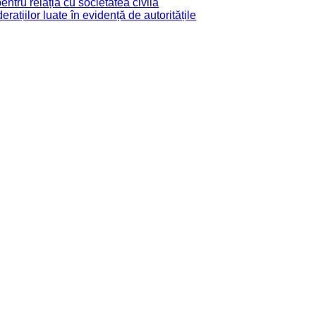
tru relația cu societatea civilă
derațiilor luate în evidență de autoritățile