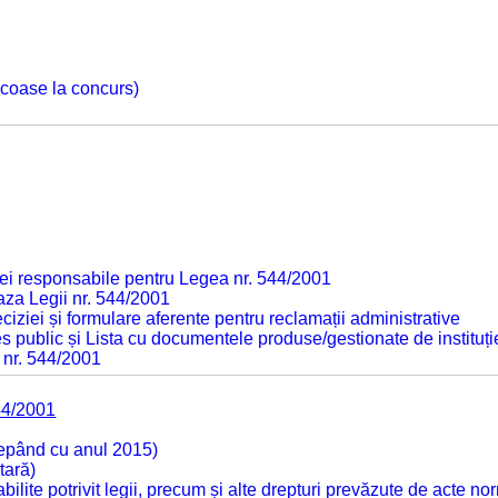
 scoase la concurs)
ei responsabile pentru Legea nr. 544/2001
baza Legii nr. 544/2001
ciziei și formulare aferente pentru reclamații administrative
s public și Lista cu documentele produse/gestionate de instituți
 nr. 544/2001
44/2001
cepând cu anul 2015)
tară)
tabilite potrivit legii, precum și alte drepturi prevăzute de acte no