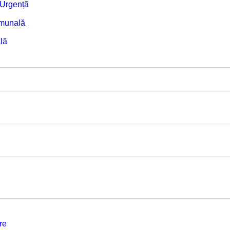
e Urgență
omunală
lă
re