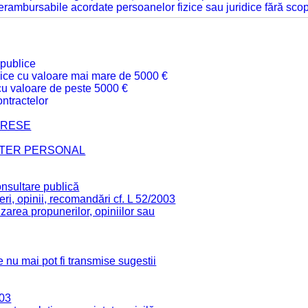
 nerambursabile acordate persoanelor fizice sau juridice fără sco
 publice
ublice cu valoare mai mare de 5000 €
 cu valoare de peste 5000 €
ntractelor
TERESE
CTER PERSONAL
onsultare publică
ri, opinii, recomandări cf. L 52/2003
zarea propunerilor, opiniilor sau
 nu mai pot fi transmise sugestii
003