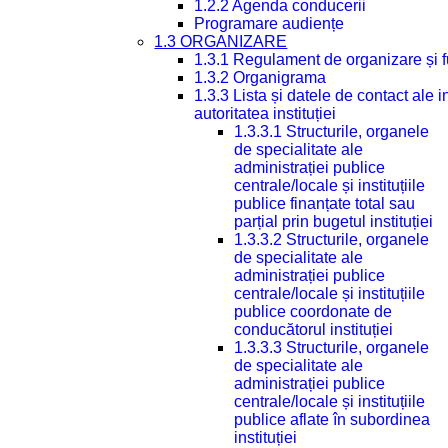
1.2.2 Agenda conducerii
Programare audiențe
1.3 ORGANIZARE
1.3.1 Regulament de organizare și 
1.3.2 Organigrama
1.3.3 Lista și datele de contact ale
autoritatea instituției
1.3.3.1 Structurile, organele
de specialitate ale
administrației publice
centrale/locale și instituțiile
publice finanțate total sau
parțial prin bugetul instituției
1.3.3.2 Structurile, organele
de specialitate ale
administrației publice
centrale/locale și instituțiile
publice coordonate de
conducătorul instituției
1.3.3.3 Structurile, organele
de specialitate ale
administrației publice
centrale/locale și instituțiile
publice aflate în subordinea
instituției