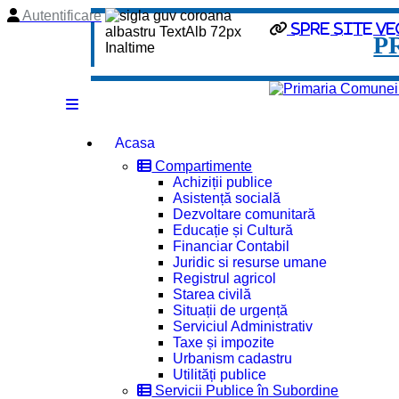
Autentificare
Spre site ve
P
Acasa
Compartimente
Achiziții publice
Asistență socială
Dezvoltare comunitară
Educație și Cultură
Financiar Contabil
Juridic si resurse umane
Registrul agricol
Starea civilă
Situații de urgență
Serviciul Administrativ
Taxe și impozite
Urbanism cadastru
Utilități publice
Servicii Publice în Subordine