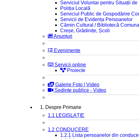
Serviciul Voluntar pentru Situații d
Poliția Locală
Serviciul Public de Gospodărire C
Servicii de Evidența Persoanelor
Cămin Cultural / Bibliotecă Comuna
Creșe, Grădinițe, Școli
Anunțuri
Evenimente
Servicii online
Proiecte
Galerie Foto | Video
Sedinte publice - Video
1. Despre Primarie
1.1 LEGISLAȚIE
1.2 CONDUCERE
1.2.1 Lista persoanelor din conduce