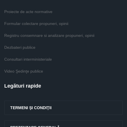
Proiecte de acte normative
Formular colectare propuneri, opinii
Registru consemnare si analizare propuneri, opinii
Dezbateri publice
Consultari interministeriale
Video Şedinţe publice
Legături rapide
TERMENI ŞI CONDIŢII