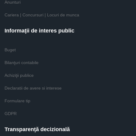
Anunturi
Cariera | Concursuri | Locuri de munca
Informaţii de interes public
Buget
Bilanţuri contabile
Achiziţii publice
Declaratii de avere si interese
Formulare tip
GDPR
Transparenţă decizională