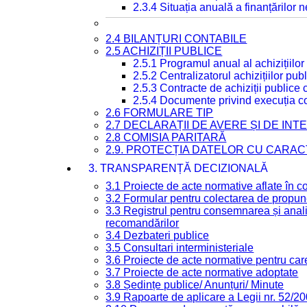
2.3.4 Situația anuală a finanțărilor
2.4 BILANȚURI CONTABILE
2.5 ACHIZIȚII PUBLICE
2.5.1 Programul anual al achizițiilor
2.5.2 Centralizatorul achizițiilor p
2.5.3 Contracte de achiziții publice
2.5.4 Documente privind execuția co
2.6 FORMULARE TIP
2.7 DECLARAȚII DE AVERE ȘI DE IN
2.8 COMISIA PARITARĂ
2.9. PROTECȚIA DATELOR CU CARA
3. TRANSPARENȚĂ DECIZIONALĂ
3.1 Proiecte de acte normative aflate în c
3.2 Formular pentru colectarea de propune
3.3 Registrul pentru consemnarea și anali
recomandărilor
3.4 Dezbateri publice
3.5 Consultari interministeriale
3.6 Proiecte de acte normative pentru care
3.7 Proiecte de acte normative adoptate
3.8 Ședințe publice/ Anunțuri/ Minute
3.9 Rapoarte de aplicare a Legii nr. 52/2