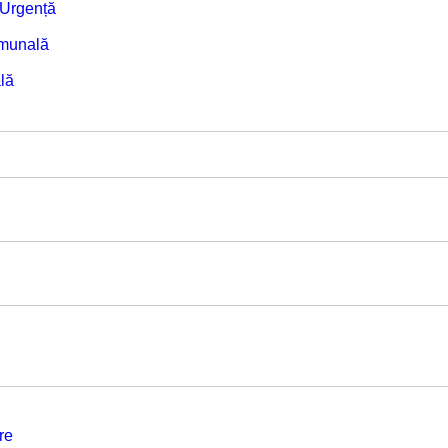
e Urgență
omunală
lă
re