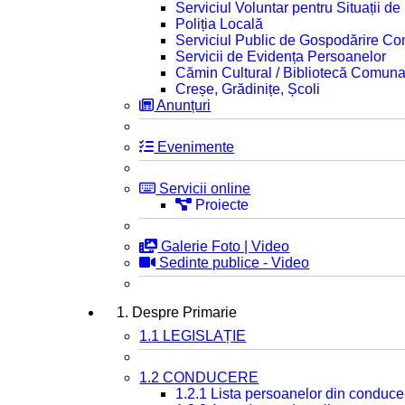
Serviciul Voluntar pentru Situații d
Poliția Locală
Serviciul Public de Gospodărire C
Servicii de Evidența Persoanelor
Cămin Cultural / Bibliotecă Comuna
Creșe, Grădinițe, Școli
Anunțuri
Evenimente
Servicii online
Proiecte
Galerie Foto | Video
Sedinte publice - Video
1. Despre Primarie
1.1 LEGISLAȚIE
1.2 CONDUCERE
1.2.1 Lista persoanelor din conduce