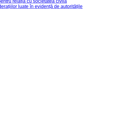
tru relația cu societatea civilă
derațiilor luate în evidență de autoritățile