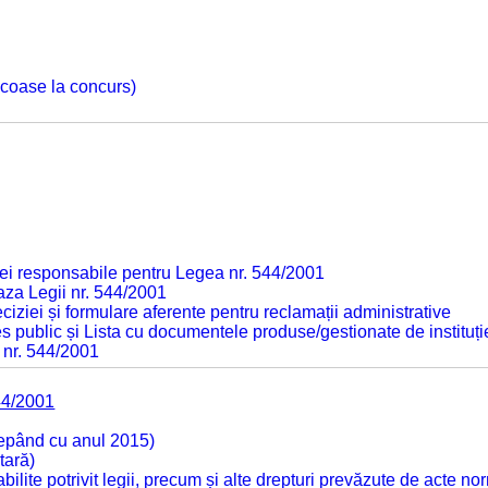
 scoase la concurs)
ei responsabile pentru Legea nr. 544/2001
baza Legii nr. 544/2001
ciziei și formulare aferente pentru reclamații administrative
s public și Lista cu documentele produse/gestionate de instituți
 nr. 544/2001
44/2001
cepând cu anul 2015)
tară)
tabilite potrivit legii, precum și alte drepturi prevăzute de acte no