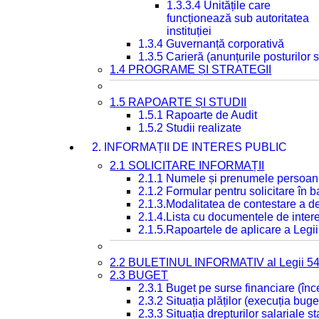
1.3.3.4 Unitățile care
funcționează sub autoritatea
instituției
1.3.4 Guvernanță corporativă
1.3.5 Carieră (anunțurile posturilor
1.4 PROGRAME ȘI STRATEGII
1.5 RAPOARTE ȘI STUDII
1.5.1 Rapoarte de Audit
1.5.2 Studii realizate
2. INFORMAȚII DE INTERES PUBLIC
2.1 SOLICITARE INFORMAȚII
2.1.1 Numele și prenumele persoan
2.1.2 Formular pentru solicitare în 
2.1.3.Modalitatea de contestare a de
2.1.4.Lista cu documentele de intere
2.1.5.Rapoartele de aplicare a Legii
2.2 BULETINUL INFORMATIV al Legii 5
2.3 BUGET
2.3.1 Buget pe surse financiare (în
2.3.2 Situația plăților (execuția buge
2.3.3 Situația drepturilor salariale s