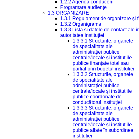
1.2.2 Agenda conducerii
Programare audiențe
1.3 ORGANIZARE
1.3.1 Regulament de organizare și 
1.3.2 Organigrama
1.3.3 Lista și datele de contact ale
autoritatea instituției
1.3.3.1 Structurile, organele
de specialitate ale
administrației publice
centrale/locale și instituțiile
publice finanțate total sau
parțial prin bugetul instituției
1.3.3.2 Structurile, organele
de specialitate ale
administrației publice
centrale/locale și instituțiile
publice coordonate de
conducătorul instituției
1.3.3.3 Structurile, organele
de specialitate ale
administrației publice
centrale/locale și instituțiile
publice aflate în subordinea
instituției