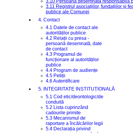
3.10 Persoana desemnată responsabilă pen
3.11 Registrul asociațiilor, fundațiilor și fe
publice ale Comunei
4. Contact
4.1 Datele de contact ale
autorităților publice
4.2 Relații cu presa -
persoană desemnată, date
de contact
4.3 Programul de
funcționare al autorităților
publice
4.4 Program de audiențe
4.5 Petiții
4.6 Autentificare
5. INTEGRITATE INSTITUȚIONALĂ
5.1 Cod etic/deontologic/de
conduită
5.2 Lista cuprinzând
cadourile primite
5.3 Mecanismul de
raportare a încălcărilor legii
5.4 Declarația privind