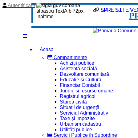
Autentificare
Spre site ve
P
Acasa
Compartimente
Achiziții publice
Asistență socială
Dezvoltare comunitară
Educație și Cultură
Financiar Contabil
Juridic si resurse umane
Registrul agricol
Starea civilă
Situații de urgență
Serviciul Administrativ
Taxe și impozite
Urbanism cadastru
Utilități publice
Servicii Publice în Subordine