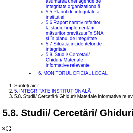
asumarea unei agende de
integritate organizațională
5.5 Planul de integritate al
instituției
5.6 Raport narativ referitor
la stadiul implementării
măsurilor prevăzute în SNA
și în planul de integritate
5.7 Situația incidentelor de
integritate
5.8. Studii/ Cercetări/
Ghiduri/ Materiale
informative relevante
6. MONITORUL OFICIAL LOCAL
Sunteți aici:
5. INTEGRITATE INSTITUȚIONALĂ
5.8. Studii/ Cercetări/ Ghiduri/ Materiale informative rele
5.8. Studii/ Cercetări/ Ghidur