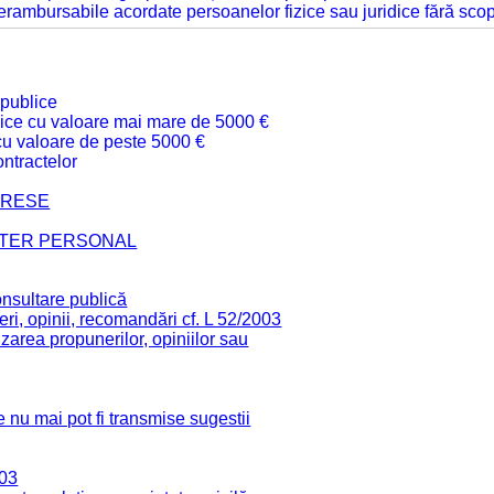
 nerambursabile acordate persoanelor fizice sau juridice fără sco
 publice
ublice cu valoare mai mare de 5000 €
 cu valoare de peste 5000 €
ntractelor
TERESE
CTER PERSONAL
onsultare publică
ri, opinii, recomandări cf. L 52/2003
zarea propunerilor, opiniilor sau
 nu mai pot fi transmise sugestii
003