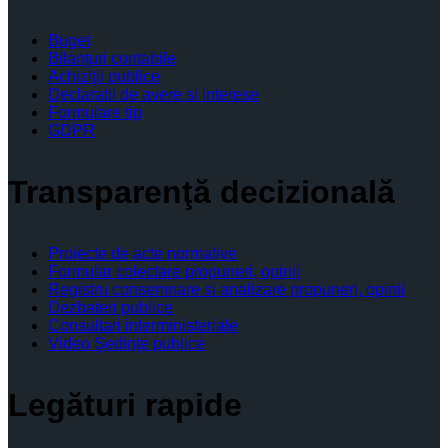
Buget
Bilanţuri contabile
Achiziţii publice
Declaratii de avere si interese
Formulare tip
GDPR
Transparenţă decizională
Proiecte de acte normative
Formular colectare propuneri, opinii
Registru consemnare si analizare propuneri, opinii
Dezbateri publice
Consultari interministeriale
Video Şedinţe publice
Legături rapide