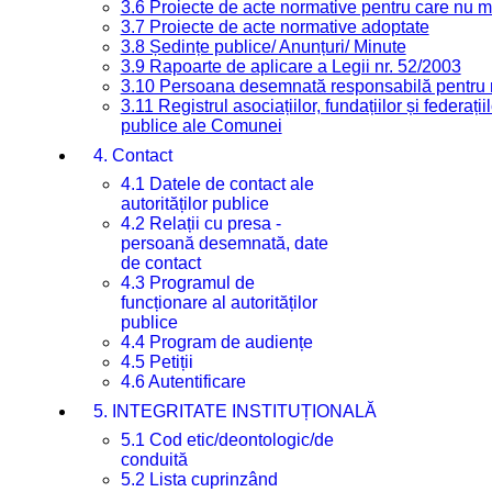
3.6 Proiecte de acte normative pentru care nu ma
3.7 Proiecte de acte normative adoptate
3.8 Ședințe publice/ Anunțuri/ Minute
3.9 Rapoarte de aplicare a Legii nr. 52/2003
3.10 Persoana desemnată responsabilă pentru re
3.11 Registrul asociațiilor, fundațiilor și federații
publice ale Comunei
4. Contact
4.1 Datele de contact ale
autorităților publice
4.2 Relații cu presa -
persoană desemnată, date
de contact
4.3 Programul de
funcționare al autorităților
publice
4.4 Program de audiențe
4.5 Petiții
4.6 Autentificare
5. INTEGRITATE INSTITUȚIONALĂ
5.1 Cod etic/deontologic/de
conduită
5.2 Lista cuprinzând