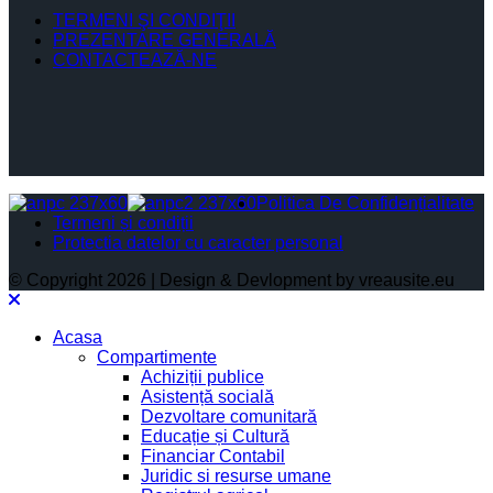
TERMENI ŞI CONDIŢII
PREZENTARE GENERALĂ
CONTACTEAZĂ-NE
Politica De Confidențialitate
Termeni și condiții
Protectia datelor cu caracter personal
© Copyright 2026 | Design & Devlopment by vreausite.eu
Acasa
Compartimente
Achiziții publice
Asistență socială
Dezvoltare comunitară
Educație și Cultură
Financiar Contabil
Juridic si resurse umane