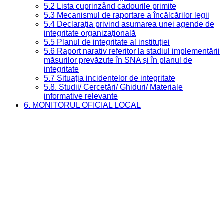
5.2 Lista cuprinzând cadourile primite
5.3 Mecanismul de raportare a încălcărilor legii
5.4 Declarația privind asumarea unei agende de
integritate organizațională
5.5 Planul de integritate al instituției
5.6 Raport narativ referitor la stadiul implementării
măsurilor prevăzute în SNA și în planul de
integritate
5.7 Situația incidentelor de integritate
5.8. Studii/ Cercetări/ Ghiduri/ Materiale
informative relevante
6. MONITORUL OFICIAL LOCAL