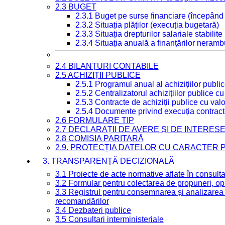
2.3 BUGET
2.3.1 Buget pe surse financiare (începând
2.3.2 Situația plăților (execuția bugetară)
2.3.3 Situația drepturilor salariale stabilit
2.3.4 Situația anuală a finanțărilor neramb
2.4 BILANȚURI CONTABILE
2.5 ACHIZIȚII PUBLICE
2.5.1 Programul anual al achizițiilor publi
2.5.2 Centralizatorul achizițiilor publice 
2.5.3 Contracte de achiziții publice cu va
2.5.4 Documente privind execuția contract
2.6 FORMULARE TIP
2.7 DECLARAȚII DE AVERE ȘI DE INTERES
2.8 COMISIA PARITARĂ
2.9. PROTECȚIA DATELOR CU CARACTER
3. TRANSPARENȚĂ DECIZIONALĂ
3.1 Proiecte de acte normative aflate în consult
3.2 Formular pentru colectarea de propuneri, opi
3.3 Registrul pentru consemnarea și analizarea p
recomandărilor
3.4 Dezbateri publice
3.5 Consultari interministeriale