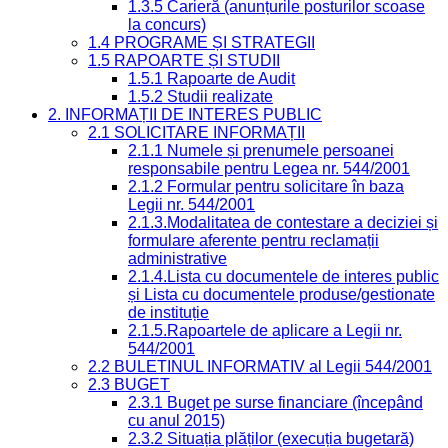
1.3.5 Carieră (anunțurile posturilor scoase
la concurs)
1.4 PROGRAME ȘI STRATEGII
1.5 RAPOARTE ȘI STUDII
1.5.1 Rapoarte de Audit
1.5.2 Studii realizate
2. INFORMAȚII DE INTERES PUBLIC
2.1 SOLICITARE INFORMAȚII
2.1.1 Numele și prenumele persoanei
responsabile pentru Legea nr. 544/2001
2.1.2 Formular pentru solicitare în baza
Legii nr. 544/2001
2.1.3.Modalitatea de contestare a deciziei și
formulare aferente pentru reclamații
administrative
2.1.4.Lista cu documentele de interes public
și Lista cu documentele produse/gestionate
de instituție
2.1.5.Rapoartele de aplicare a Legii nr.
544/2001
2.2 BULETINUL INFORMATIV al Legii 544/2001
2.3 BUGET
2.3.1 Buget pe surse financiare (începând
cu anul 2015)
2.3.2 Situația plăților (execuția bugetară)