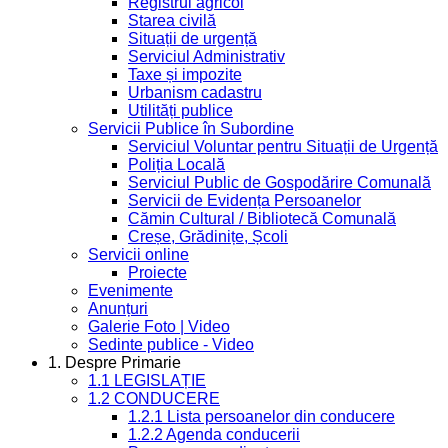
Registrul agricol
Starea civilă
Situații de urgență
Serviciul Administrativ
Taxe și impozite
Urbanism cadastru
Utilități publice
Servicii Publice în Subordine
Serviciul Voluntar pentru Situații de Urgență
Poliția Locală
Serviciul Public de Gospodărire Comunală
Servicii de Evidența Persoanelor
Cămin Cultural / Bibliotecă Comunală
Creșe, Grădinițe, Școli
Servicii online
Proiecte
Evenimente
Anunțuri
Galerie Foto | Video
Sedinte publice - Video
1. Despre Primarie
1.1 LEGISLAȚIE
1.2 CONDUCERE
1.2.1 Lista persoanelor din conducere
1.2.2 Agenda conducerii