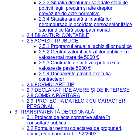
2.3.3 Situația drepturilor salariale stabilite
potrivit legii, precum și alte drepturi
prevăzute de acte normative
2.3.4 Situația anuală a finanțărilor
nerambursabile acordate persoanelor fizice
sau juridice fără scop patrimonial
2.4 BILANȚURI CONTABILE
2.5 ACHIZIȚII PUBLICE
2.5.1 Programul anual al achizițiilor publice
2.5.2 Centralizatorul achizițiilor publice cu
valoare mai mare de 5000 €
2.5.3 Contracte de achiziții publice cu
valoare de peste 5000 €
2.5.4 Documente privind execuția
contractelor
2.6 FORMULARE TIP
2.7 DECLARAȚII DE AVERE ȘI DE INTERESE
2.8 COMISIA PARITARĂ
2.9. PROTECȚIA DATELOR CU CARACTER
PERSONAL
3. TRANSPARENȚĂ DECIZIONALĂ
3.1 Proiecte de acte normative aflate în
consultare publică
3.2 Formular pentru colectarea de propuneri,
opinii, recomandări cf. L 52/2003