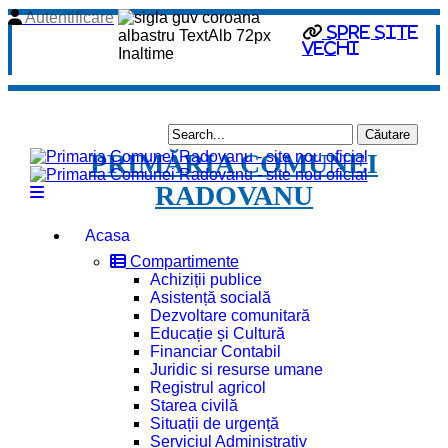
Autentificare
Spre site
vechi
PRIMĂRIA COMUNEI
RADOVANU
Acasa
Compartimente
Achiziții publice
Asistență socială
Dezvoltare comunitară
Educație și Cultură
Financiar Contabil
Juridic si resurse umane
Registrul agricol
Starea civilă
Situații de urgență
Serviciul Administrativ