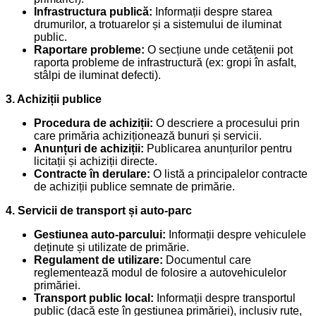
Infrastructura publică:
Informații despre starea
drumurilor, a trotuarelor și a sistemului de iluminat
public.
Raportare probleme:
O secțiune unde cetățenii pot
raporta probleme de infrastructură (ex: gropi în asfalt,
stâlpi de iluminat defecti).
3. Achiziții publice
Procedura de achiziții:
O descriere a procesului prin
care primăria achiziționează bunuri și servicii.
Anunțuri de achiziții:
Publicarea anunțurilor pentru
licitații și achiziții directe.
Contracte în derulare:
O listă a principalelor contracte
de achiziții publice semnate de primărie.
4. Servicii de transport și auto-parc
Gestiunea auto-parcului:
Informații despre vehiculele
deținute și utilizate de primărie.
Regulament de utilizare:
Documentul care
reglementează modul de folosire a autovehiculelor
primăriei.
Transport public local:
Informații despre transportul
public (dacă este în gestiunea primăriei), inclusiv rute,