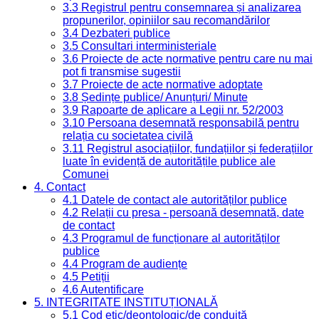
3.3 Registrul pentru consemnarea și analizarea
propunerilor, opiniilor sau recomandărilor
3.4 Dezbateri publice
3.5 Consultari interministeriale
3.6 Proiecte de acte normative pentru care nu mai
pot fi transmise sugestii
3.7 Proiecte de acte normative adoptate
3.8 Ședințe publice/ Anunțuri/ Minute
3.9 Rapoarte de aplicare a Legii nr. 52/2003
3.10 Persoana desemnată responsabilă pentru
relația cu societatea civilă
3.11 Registrul asociațiilor, fundațiilor și federațiilor
luate în evidență de autoritățile publice ale
Comunei
4. Contact
4.1 Datele de contact ale autorităților publice
4.2 Relații cu presa - persoană desemnată, date
de contact
4.3 Programul de funcționare al autorităților
publice
4.4 Program de audiențe
4.5 Petiții
4.6 Autentificare
5. INTEGRITATE INSTITUȚIONALĂ
5.1 Cod etic/deontologic/de conduită