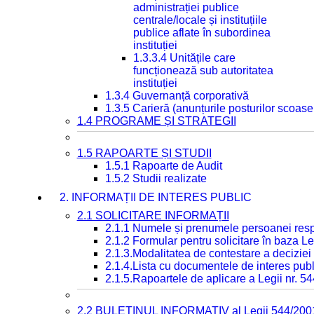
administrației publice
centrale/locale și instituțiile
publice aflate în subordinea
instituției
1.3.3.4 Unitățile care
funcționează sub autoritatea
instituției
1.3.4 Guvernanță corporativă
1.3.5 Carieră (anunțurile posturilor scoase
1.4 PROGRAME ȘI STRATEGII
1.5 RAPOARTE ȘI STUDII
1.5.1 Rapoarte de Audit
1.5.2 Studii realizate
2. INFORMAȚII DE INTERES PUBLIC
2.1 SOLICITARE INFORMAȚII
2.1.1 Numele și prenumele persoanei resp
2.1.2 Formular pentru solicitare în baza Le
2.1.3.Modalitatea de contestare a deciziei 
2.1.4.Lista cu documentele de interes publ
2.1.5.Rapoartele de aplicare a Legii nr. 5
2.2 BULETINUL INFORMATIV al Legii 544/200