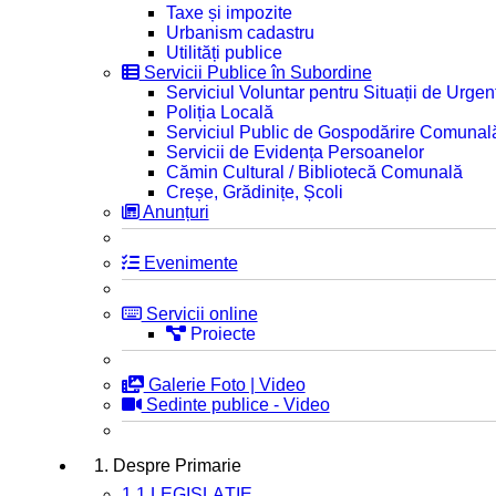
Taxe și impozite
Urbanism cadastru
Utilități publice
Servicii Publice în Subordine
Serviciul Voluntar pentru Situații de Urgen
Poliția Locală
Serviciul Public de Gospodărire Comunal
Servicii de Evidența Persoanelor
Cămin Cultural / Bibliotecă Comunală
Creșe, Grădinițe, Școli
Anunțuri
Evenimente
Servicii online
Proiecte
Galerie Foto | Video
Sedinte publice - Video
1. Despre Primarie
1.1 LEGISLAȚIE