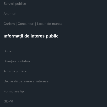
Servicii publice
Anunturi
Cariera | Concursuri | Locuri de munca
Informaţii de interes public
Buget
Bilanţuri contabile
Achiziţii publice
Declaratii de avere si interese
Formulare tip
GDPR