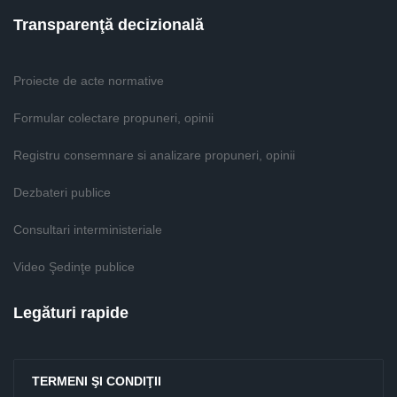
Transparenţă decizională
Proiecte de acte normative
Formular colectare propuneri, opinii
Registru consemnare si analizare propuneri, opinii
Dezbateri publice
Consultari interministeriale
Video Şedinţe publice
Legături rapide
TERMENI ŞI CONDIŢII