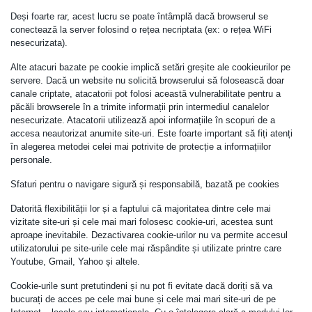
Deși foarte rar, acest lucru se poate întâmplă dacă browserul se
conectează la server folosind o rețea necriptata (ex: o rețea WiFi
nesecurizata).
Alte atacuri bazate pe cookie implică setări greșite ale cookieurilor pe
servere. Dacă un website nu solicită browserului să folosească doar
canale criptate, atacatorii pot folosi această vulnerabilitate pentru a
păcăli browserele în a trimite informații prin intermediul canalelor
nesecurizate. Atacatorii utilizează apoi informațiile în scopuri de a
accesa neautorizat anumite site-uri. Este foarte important să fiți atenți
în alegerea metodei celei mai potrivite de protecție a informațiilor
personale.
Sfaturi pentru o navigare sigură și responsabilă, bazată pe cookies
Datorită flexibilității lor și a faptului că majoritatea dintre cele mai
vizitate site-uri și cele mai mari folosesc cookie-uri, acestea sunt
aproape inevitabile. Dezactivarea cookie-urilor nu va permite accesul
utilizatorului pe site-urile cele mai răspândite și utilizate printre care
Youtube, Gmail, Yahoo și altele.
Cookie-urile sunt pretutindeni și nu pot fi evitate dacă doriți să va
bucurați de acces pe cele mai bune și cele mai mari site-uri de pe