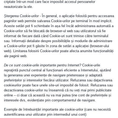
criptate într-un mod care face imposibil accesul persoanelor
neautorizate la ele.
Ștergerea Cookie-urilor
- În general, o aplicație folosită pentru accesarea
paginilor web permite salvarea Cookie-urilor pe terminal în mod implicit.
Aceste setări pot fi schimbate în așa fel încât administrarea automată a
Cookie-urilor să fie blocată de browser-ul web sau utilizatorul să fie
informat de fiecare dată când Cookie-uri sunt trimise către terminalul
sau. Informații detaliate despre posibilitățile și modurile de administrare
a Cookie-urilor pot fi găsite în zona de setări a aplicației (browser-ului
web). Limitarea folosirii Cookie-urilor poate afecta anumite funcționalități
ale paginii web.
De ce sunt cookie-urile importante pentru Internet?
Cookie-urile
repraţintă punctul central al funcționarii eficiente a Internetului, ajutând
la generarea unei experiențe de navigare prietenoase și adaptată
preferințelor și intereselor fiecărui utilizator. Refuzarea sau daţactivarea
cookieurilor poate face unele site-uri imposibil de folosit. Refuzarea sau
dezactivarea cookie-urilor nu înseamnă că nu veți mai primi publicitate
online – ci doar că această nu va mai putea ține cont de preferințele și
interesele dvs, evidențiate prin comportamentul de navigare.
Exemple de întrebuințări importante ale cookie-urilor (care nu necesită
autentificarea unui utilizator prin intermediul unui cont):