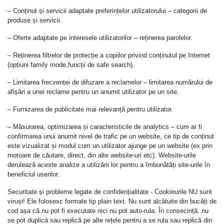
– Conținut și servicii adaptate preferințelor utilizatorului – categorii de
produse și servicii.
– Oferte adaptate pe interesele utilizatorilor – reținerea parolelor.
– Reținerea filtrelor de protecție a copiilor privind conținutul pe Internet
(opțiuni family mode,funcții de safe search).
– Limitarea frecvenței de difuzare a reclamelor – limitarea numărului de
afișări a unei reclame pentru un anumit utilizator pe un site.
– Furnizarea de publicitate mai relevanță pentru utilizator.
– Măsurarea, optimizarea și caracteristicile de analytics – cum ar fi
confirmarea unui anumit nivel de trafic pe un website, ce tip de conținut
este vizualizat și modul cum un utilizator ajunge pe un website (ex prin
motoare de căutare, direct, din alte website-uri etc). Website-urile
derulează aceste analize a utilizării lor pentru a îmbunătăți site-urile în
beneficiul userilor.
Securitate și probleme legate de confidențialitate - Cookieurile NU sunt
viruși! Ele folosesc formate tip plain text. Nu sunt alcătuite din bucăți de
cod așa că nu pot fi executate nici nu pot auto-rula. În consecință, nu
se pot duplică sau replică pe alte rețele pentru a se rula sau replică din