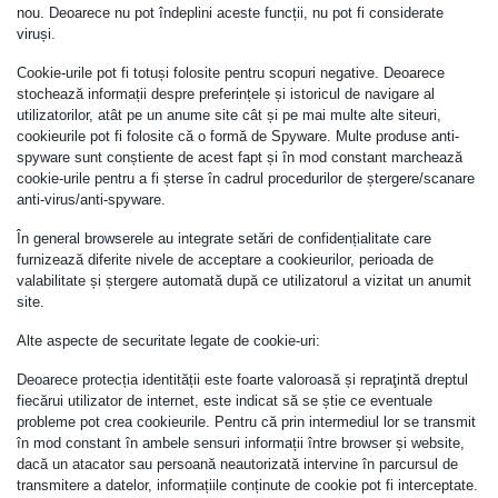
nou. Deoarece nu pot îndeplini aceste funcții, nu pot fi considerate
viruși.
Cookie-urile pot fi totuși folosite pentru scopuri negative. Deoarece
stochează informații despre preferințele și istoricul de navigare al
utilizatorilor, atât pe un anume site cât și pe mai multe alte siteuri,
cookieurile pot fi folosite că o formă de Spyware. Multe produse anti-
spyware sunt conștiente de acest fapt și în mod constant marchează
cookie-urile pentru a fi șterse în cadrul procedurilor de ștergere/scanare
anti-virus/anti-spyware.
În general browserele au integrate setări de confidențialitate care
furnizează diferite nivele de acceptare a cookieurilor, perioada de
valabilitate și ștergere automată după ce utilizatorul a vizitat un anumit
site.
Alte aspecte de securitate legate de cookie-uri:
Deoarece protecția identității este foarte valoroasă și repraţintă dreptul
fiecărui utilizator de internet, este indicat să se știe ce eventuale
probleme pot crea cookieurile. Pentru că prin intermediul lor se transmit
în mod constant în ambele sensuri informații între browser și website,
dacă un atacator sau persoană neautorizată intervine în parcursul de
transmitere a datelor, informațiile conținute de cookie pot fi interceptate.