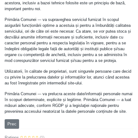
acestora, inclusiv a bazei tehnice folosite este un principiu de bază,
important pentru noi.
Primăria Comunei --- va supraveghea serviciul furnizat în scopul
asigurării funcționării optime a acestuia și pentru a îmbunătăți calitatea
serviciului, ori de câte ori este necesar. Ca atare, se vor putea stoca și
dezvălui anumite informații necesare și suficiente, inclusiv date cu
caracter personal pentru a respecta legislația în vigoare, pentru a se
îndeplini obligațiile legale față de autorități și instituții publice și/sau
organe cu competență de anchetă, inclusiv pentru a se administra în
mod corespunzător serviciul furnizat și/sau pentru a se proteja.
Utilizatorii, în calitate de proprietari, sunt singurele persoane care decid
cu privire la prelucrarea datelor şi informațiilor lor, atunci când acestea
au fost înregistrate prin intermediul site-ului.
Primăria Comunei --- va prelucra aceste date/informații personale numai
în scopuri determinate, explicite și legitime. Primăria Comunei --- a luat
măsuri adecvate, conform RGDP şi a legislaţiei naţionale pentru
prevenirea accesului neatorizat la datele personale conținute de site.
Articol precedent: Legislatie
Prec
Ratings
(1)