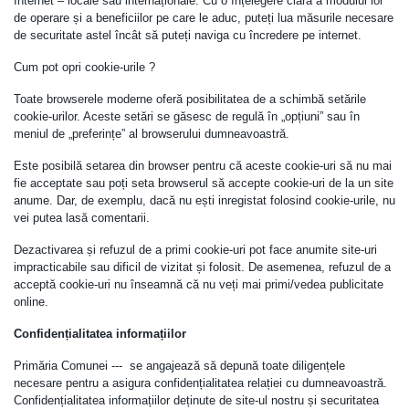
Internet – locale sau internaționale. Cu o înțelegere clară a modului lor
de operare și a beneficiilor pe care le aduc, puteți lua măsurile necesare
de securitate astel încât să puteți naviga cu încredere pe internet.
Cum pot opri cookie-urile ?
Toate browserele moderne oferă posibilitatea de a schimbă setările
cookie-urilor. Aceste setări se găsesc de regulă în „opțiuni” sau în
meniul de „preferințe” al browserului dumneavoastră.
Este posibilă setarea din browser pentru că aceste cookie-uri să nu mai
fie acceptate sau poți seta browserul să accepte cookie-uri de la un site
anume. Dar, de exemplu, dacă nu ești inregistat folosind cookie-urile, nu
vei putea lasă comentarii.
Dezactivarea și refuzul de a primi cookie-uri pot face anumite site-uri
impracticabile sau dificil de vizitat și folosit. De asemenea, refuzul de a
acceptă cookie-uri nu înseamnă că nu veți mai primi/vedea publicitate
online.
Confidențialitatea informațiilor
Primăria Comunei --- se angajează să depună toate diligențele
necesare pentru a asigura confidențialitatea relației cu dumneavoastră.
Confidențialitatea informațiilor deținute de site-ul nostru și securitatea