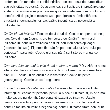
preferințele în materie de confidențialitate online, coșul de cumpărături
sau publicitate relevanță. De asemenea, sunt utilizate in pregătirea unor
statistici anonime agregate care ne ajută să înțelegem cum un utilizator
beneficiază de paginile noastre web, permițându-ne îmbunătățirea
structurii și conținutului lor, excluzând indentificarea personală a
utilizatorului.
Ce Cookie-uri folosim?
Folosim două tipuri de Cookie-uri: per sesiune și
fixe. Cele din urmă sunt fișiere temporare ce rămân în terminalul
utilizatorului până la terminarea sesiunii sau închiderea aplicației
(browser-ului web). Fișierele fixe rămân pe terminalul utilizatorului pe o
perioada în parametrii Cookie-ului sau până sunt șterse manual de
utilizator.
Cum sunt folosite cookie-urile de către site-ul nostru ?
O vizită pe acest
site poate plasa cookie-uri în scopuri de: Cookie-uri de performanță a
site-ului, Cookie-uri de analiză a vizitatorilor, Cookie-uri pentru
geotargetting, Cookie-uri de înregistrare.
Conțin Cookie-urile date personale?
Cookie-urile în sine nu solicită
informații cu caaracter personal pentru a putea fi utilizate și, în cele mai
multe cazuri, nu identifică personal utilizatorii de internet. Datele
personale colectate prin utilizarea Cookie-urilor pot fi colectate doar
pentru a facilita anumite funcționalități pentru utilizator. Atare date sunt